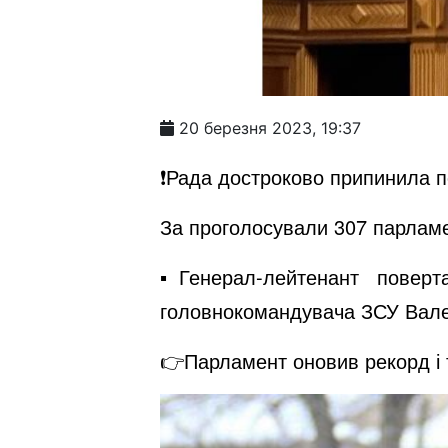
20 березня 2023, 19:37
❗️Рада достроково припинила
За проголосували 307 парламе
▪️Генерал-лейтенант повер
головнокомандувача ЗСУ Валер
👉Парламент оновив рекорд і 