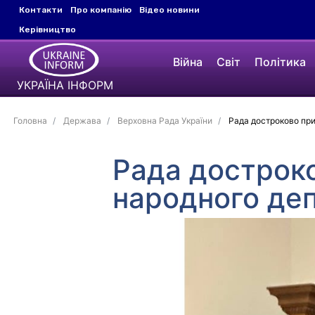
Контакти
Про компанію
Відео новини
Керівництво
Війна
Світ
Політика
УКРАЇНА ІНФОРМ
Головна
Держава
Верховна Рада України
Рада достроково пр
Рада дострок
народного де