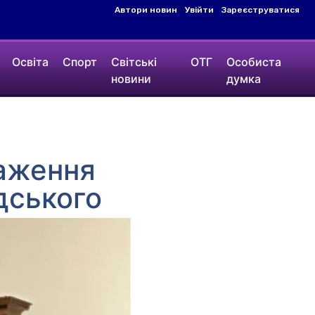
Автори новин
Увійти
Зареєструватися
Освіта
Спорт
Світські
ОТГ
Особиста
новини
думка
аження
дського