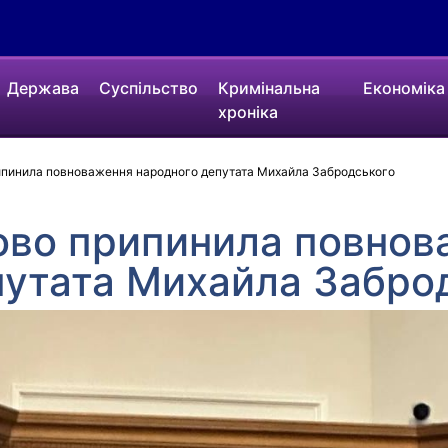
Держава
Суспільство
Кримінальна
Економіка
хроніка
ипинила повноваження народного депутата Михайла Забродського
ово припинила повнов
путата Михайла Забро