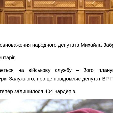
 повноваження народного депутата Михайла Заб
нтарів.
тається на військову службу – його плану
ія Залужного, про це повідомляє депутат ВР Г
тепер залишилося 404 нардепів.