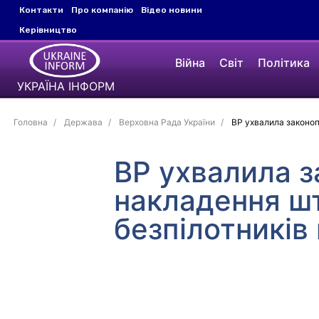
Контакти
Про компанію
Відео новини
Керівництво
Війна
Світ
Політика
УКРАЇНА ІНФОРМ
Головна
Держава
Верховна Рада України
ВР ухвалила законоп
ВР ухвалила з
накладення шт
безпілотників