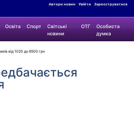
Автори новин
Увійти
Зареєструватися
Освіта
Спорт
Світські
ОТГ
Особиста
новини
думка
ків від 1020 до 8500 грн
редбачається
я