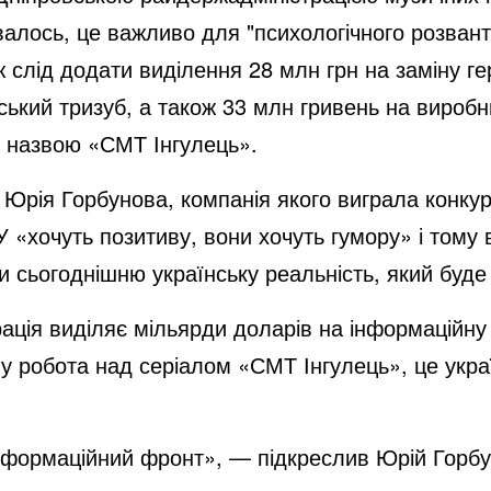
валось, це важливо для "психологічного розвант
ж слід додати виділення 28 млн грн на заміну 
ький тризуб, а також 33 млн гривень на виробн
ю назвою «СМТ Інгулець».
 Юрія Горбунова, компанія якого виграла конку
 «хочуть позитиву, вони хочуть гумору» і тому
и сьогоднішню українську реальність, який буде
ація виділяє мільярди доларів на інформаційну в
у робота над серіалом «СМТ Інгулець», це украї
нформаційний фронт», — підкреслив Юрій Горбу