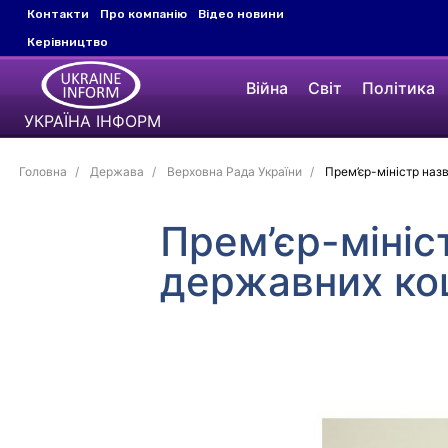
Контакти
Про компанію
Відео новини
Керівництво
Війна
Світ
Політика
УКРАЇНА ІНФОРМ
Головна
Держава
Верховна Рада України
Прем’єр-міністр наз
Прем’єр-мініс
державних ко