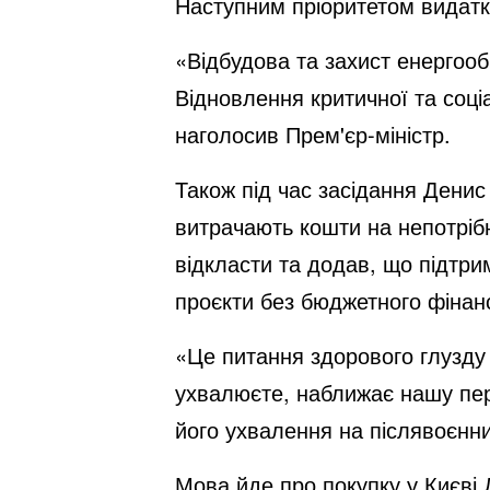
Наступним пріоритетом видаткі
«Відбудова та захист енергооб
Відновлення критичної та соц
наголосив Прем'єр-міністр.
Також під час засідання Денис
витрачають кошти на непотрібні 
відкласти та додав, що підтри
проєкти без бюджетного фінан
«Це питання здорового глузду 
ухвалюєте, наближає нашу пере
його ухвалення на післявоєнни
Мова йде про покупку у Києві