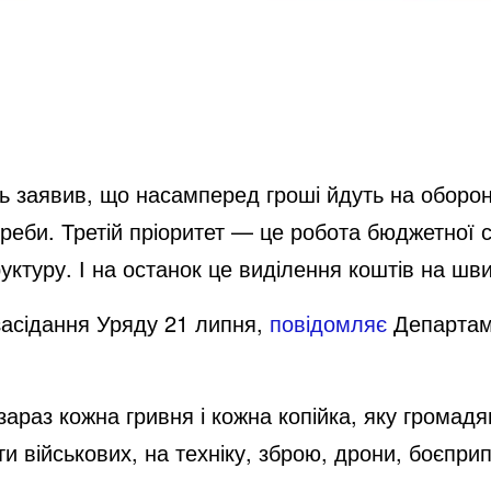
ь заявив, що насамперед гроші йдуть на оборон
треби. Третій пріоритет — це робота бюджетної 
уктуру. І на останок це виділення коштів на шв
 засідання Уряду 21 липня,
повідомляє
Департаме
раз кожна гривня і кожна копійка, яку громадя
 військових, на техніку, зброю, дрони, боєпри