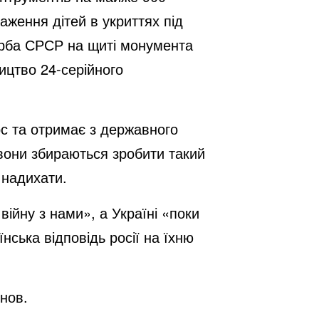
аження дітей в укриттях під
герба СРСР на щиті монумента
ицтво 24-серійного
рс та отримає з державного
 вони збираються зробити такий
 надихати.
ійну з нами», а Україні «поки
нська відповідь росії на їхню
нов.