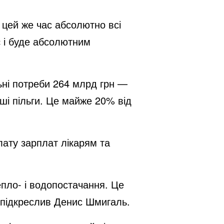
 цей же час абсолютно всі
є і буде абсолютним
льні потреби 264 млрд грн —
нші пільги. Це майже 20% від
лату зарплат лікарям та
пло- і водопостачання. Це
 — підкреслив Денис Шмигаль.