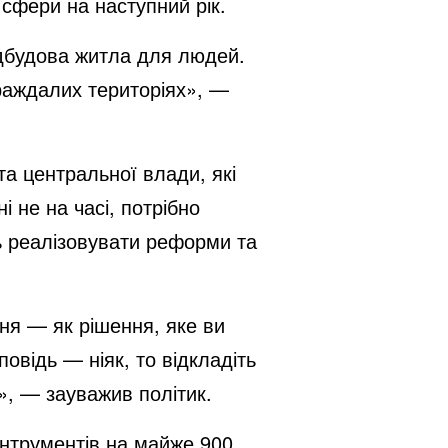
сфери на наступний рік.
ідбудова житла для людей.
траждалих територіях», —
та центральної влади, які
і не на часі, потрібно
ть реалізовувати реформи та
ння — як рішення, яке ви
відь — ніяк, то відкладіть
», — зауважив політик.
інтрументів на майже 900