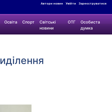
Автори новин
Увійти
Зареєструватися
Освіта
Спорт
Світські
ОТГ
Особиста
новини
думка
виділення