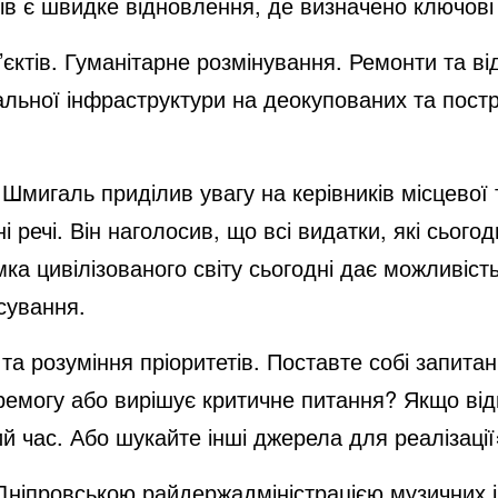
в є швидке відновлення, де визначено ключові 
’єктів. Гуманітарне розмінування. Ремонти та в
іальної інфраструктури на деокупованих та пос
 Шмигаль приділив увагу на керівників місцевої 
речі. Він наголосив, що всі видатки, які сьогодн
мка цивілізованого світу сьогодні дає можливіс
сування.
та розуміння пріоритетів. Поставте собі запита
могу або вирішує критичне питання? Якщо відпо
й час. Або шукайте інші джерела для реалізації
 Дніпровською райдержадміністрацією музичних 