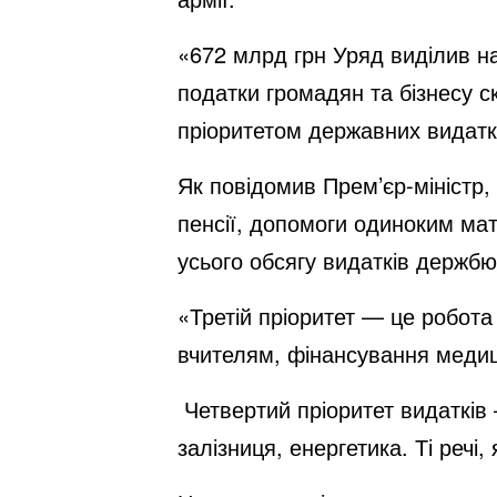
«672 млрд грн Уряд виділив на
податки громадян та бізнесу с
пріоритетом державних видаткі
Як повідомив Прем’єр-міністр,
пенсії, допомоги одиноким мат
усього обсягу видатків держбю
«Третій пріоритет — це робот
вчителям, фінансування медици
Четвертий пріоритет видатків
залізниця, енергетика. Ті речі