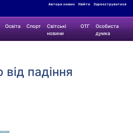
Автори новин
Увійти
Зареєструватися
Освіта
Спорт
Світські
ОТГ
Особиста
новини
думка
від падіння