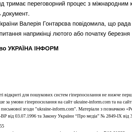
яд тримає переговорний процес з міжнародним к
ь документ.
країни Валерія Гонтарєва повідомила, що рада
питання наприкінці лютого або початку березня 
тво УКРАЇНА ІНФОРМ
еті відкриті для пошукових систем гіперпосилання не нижче першо
 за умови гіперпосилання на сайт ukraine-inform.com та на сайт
письмової згоди "ukraine-inform.com". Матеріали з позначкою «Р
ВР від 03.07.1996 та Закону України “Про медіа” № 2849-IX від 3
55