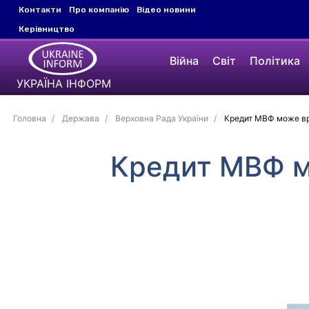
Контакти
Про компанію
Відео новини
Керівництво
Війна
Світ
Політика
УКРАЇНА ІНФОРМ
Головна
Держава
Верховна Рада України
Кредит МВФ може вря
Кредит МВФ м