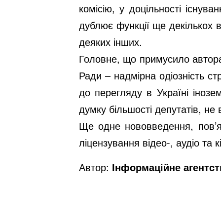
комісію, у доцільності існува
дублює функції ще декількох в
деяких інших.
Головне, що примусило автора
Ради – надмірна одіозність ст
до перегляду в Україні інозе
думку більшості депутатів, не 
Ще одне нововведення, пов’яз
ліцензування відео-, аудіо та 
Автор:
Інформаційне агентс