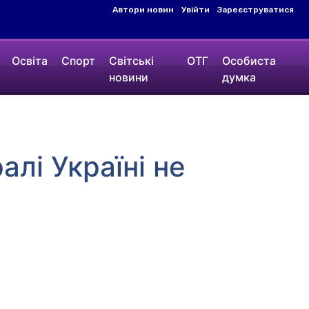
Автори новин
Увійти
Зареєструватися
Освіта
Спорт
Світські
ОТГ
Особиста
новини
думка
алі Україні не