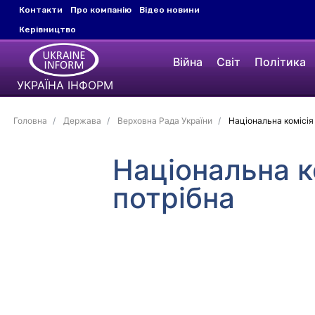
Контакти
Про компанію
Відео новини
Керівництво
Війна
Світ
Політика
УКРАЇНА ІНФОРМ
Головна
Держава
Верховна Рада України
Національна комісія 
Національна ко
потрібна