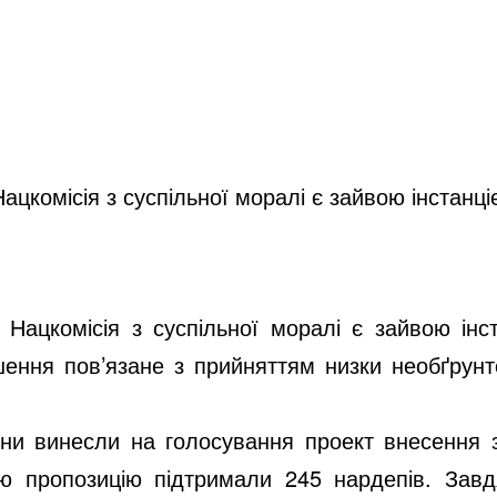
цкомісія з суспільної моралі є зайвою інстанці
Нацкомісія з суспільної моралі є зайвою інст
ішення пов’язане з прийняттям низки необґрун
їни винесли на голосування проект внесення з
Цю пропозицію підтримали 245 нардепів. Зав