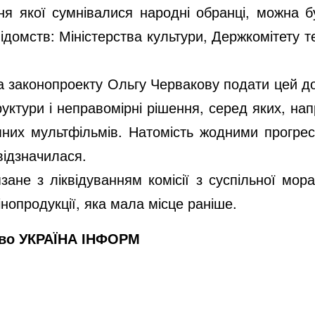
ння якої сумнівалися народні обранці, можна б
ідомств: Міністерства культури, Держкомітету 
 законопроекту Ольгу Червакову подати цей д
руктури і неправомірні рішення, серед яких, н
мних мультфільмів. Натомість жодними прогре
відзначилася.
ане з ліквідуванням комісії з суспільної мора
кінопродукції, яка мала місце раніше.
тво УКРАЇНА ІНФОРМ