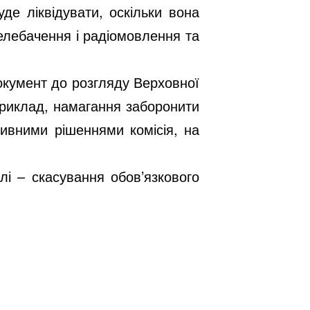
уде ліквідувати, оскільки вона
телебачення і радіомовлення та
окумент до розгляду Верховної
априклад, намагання заборонити
сивними рішеннями комісія, на
лі – скасування обов’язкового