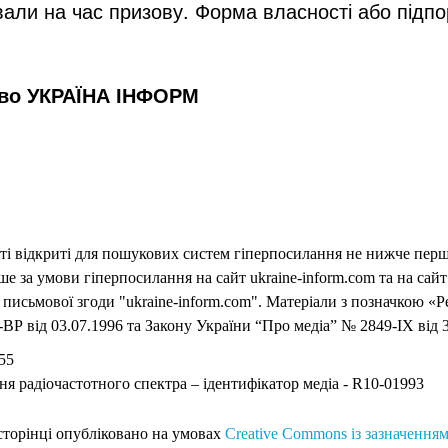
ювали на час призову. Форма власності або підп
тво УКРАЇНА ІНФОРМ
еті відкриті для пошукових систем гіперпосилання не нижче першо
 за умови гіперпосилання на сайт ukraine-inform.com та на сайт
письмової згоди "ukraine-inform.com". Матеріали з позначкою «Р
ВР від 03.07.1996 та Закону України “Про медіа” № 2849-IX від 3
55
ня радіочастотного спектра – ідентифікатор медіа - R10-01993
 сторінці опубліковано на умовах
Creative Commons із зазначенням