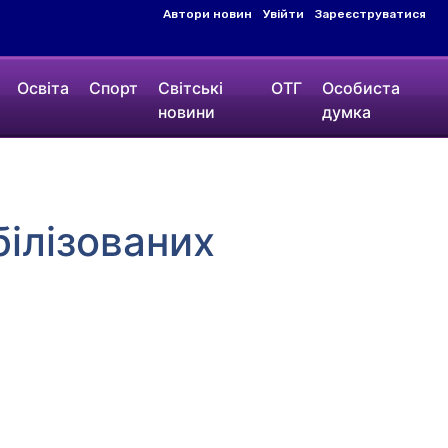
Автори новин
Увійти
Зареєструватися
Освіта
Спорт
Світські
ОТГ
Особиста
новини
думка
ілізованих