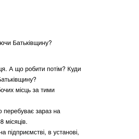
аючи Батьківщину?
ця. А що робити потім? Куди
Батьківщину?
очих місць за тими
о перебуває зараз на
8 місяців.
а підприємстві, в установі,