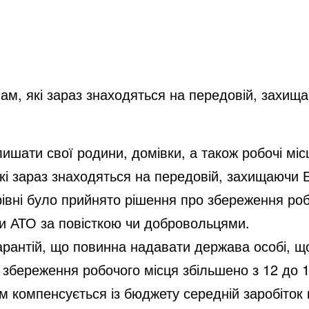
ам, які зараз знаходяться на передовій, захищ
ишати свої родини, домівки, а також робочі міс
кі зараз знаходяться на передовій, захищаючи 
івні було прийнято рішення про збереження роб
ни АТО за повісткою чи добровольцями.
арантій, що повинна надавати держава особі, щ
 збереження робочого місця збільшено з 12 до 1
м компенсується із бюджету середній заробіток н