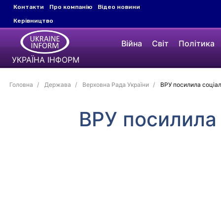
Контакти
Про компанію
Відео новини
Керівництво
Війна
Світ
Політика
УКРАЇНА ІНФОРМ
Головна
Держава
Верховна Рада України
ВРУ посилила соціал
ВРУ посилила 