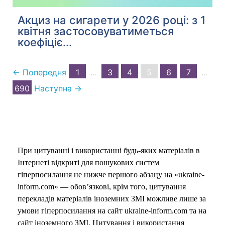
Акциз на сигарети у 2026 році: з 1
квітня застосовуватиметься
коефіціє...
← Попередня
1
3
4
5
6
7
…
…
690
Наступна →
При цитуванні і використанні будь-яких матеріалів в
Інтернеті відкриті для пошукових систем
гіперпосилання не нижче першого абзацу на «ukraine-
inform.com» — обов’язкові, крім того, цитування
перекладів матеріалів іноземних ЗМІ можливе лише за
умови гіперпосилання на сайт ukraine-inform.com та на
сайт іноземного ЗМІ. Цитування і використання