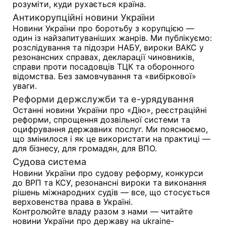
розуміти, куди рухається країна.
Антикорупційні новини України
Новини України про боротьбу з корупцією —
один із найзапитуваніших жанрів. Ми публікуємо:
розслідування та підозри НАБУ, вироки ВАКС у
резонансних справах, декларації чиновників,
справи проти посадовців ТЦК та оборонного
відомства. Без замовчування та «вибіркової»
уваги.
Реформи держслужби та е-урядування
Останні новини України про «Дію», реєстраційні
реформи, спрощення дозвільної системи та
оцифрування державних послуг. Ми пояснюємо,
що змінилося і як це використати на практиці —
для бізнесу, для громадян, для ВПО.
Судова система
Новини України про судову реформу, конкурси
до ВРП та КСУ, резонансні вироки та виконання
рішень міжнародних судів — все, що стосується
верховенства права в Україні.
Контролюйте владу разом з нами — читайте
новини України про державу на ukraine-