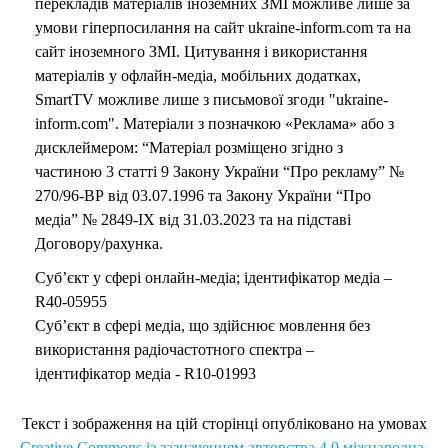
перекладів матеріалів іноземних ЗМІ можливе лише за
умови гіперпосилання на сайт ukraine-inform.com та на
сайт іноземного ЗМІ. Цитування і використання
матеріалів у офлайн-медіа, мобільних додатках,
SmartTV можливе лише з письмової згоди "ukraine-
inform.com". Матеріали з позначкою «Реклама» або з
дисклеймером: “Матеріал розміщено згідно з
частиною 3 статті 9 Закону України “Про рекламу” №
270/96-ВР від 03.07.1996 та Закону України “Про
медіа” № 2849-IX від 31.03.2023 та на підставі
Договору/рахунка.
Суб’єкт у сфері онлайн-медіа; ідентифікатор медіа –
R40-05955
Суб’єкт в сфері медіа, що здійснює мовлення без
використання радіочастотного спектра –
ідентифікатор медіа - R10-01993
Текст і зображення на цій сторінці опубліковано на умовах
Creative Commons із зазначенням авторства 4.0 міжнародна.