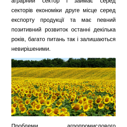
аграрний сектор і займає серед
секторів економіки друге місце серед
експорту продукції та має певний
позитивний розвиток останні декілька
років, багато питань так і залишаються
невирішеними.
Проблеми агропромислового