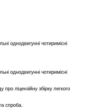
льні однодвигунні чотиримісні
льні однодвигунні чотиримісні
у про ліцензійну збірку легкого
га спроба.