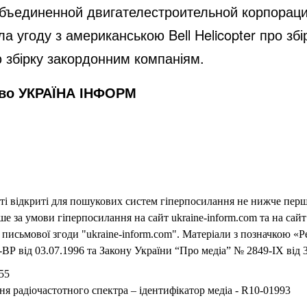
бъединенной двигателестроительной корпорации
а угоду з американською Bell Helicopter про збір
 збірку закордонним компаніям.
тво УКРАЇНА ІНФОРМ
еті відкриті для пошукових систем гіперпосилання не нижче першо
 за умови гіперпосилання на сайт ukraine-inform.com та на сайт
письмової згоди "ukraine-inform.com". Матеріали з позначкою «Р
ВР від 03.07.1996 та Закону України “Про медіа” № 2849-IX від 3
55
ня радіочастотного спектра – ідентифікатор медіа - R10-01993