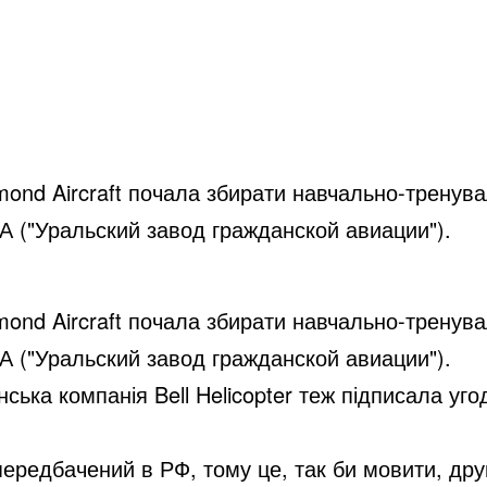
mond Aircraft почала збирати навчально-тренува
ГА ("Уральский завод гражданской авиации").
mond Aircraft почала збирати навчально-тренува
ГА ("Уральский завод гражданской авиации").
ська компанія Bell Helicopter теж підписала угод
передбачений в РФ, тому це, так би мовити, дру