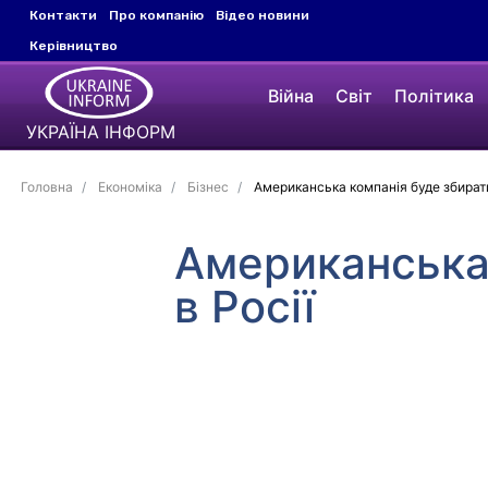
Контакти
Про компанію
Відео новини
Керівництво
Війна
Світ
Політика
УКРАЇНА ІНФОРМ
Головна
Економіка
Бізнес
Американська компанія буде збирати
Американська 
в Росії