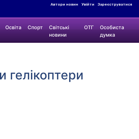
Автори новин
Увійти
Зареєструватися
Освіта
Спорт
Світські
ОТГ
Особиста
новини
думка
и гелікоптери