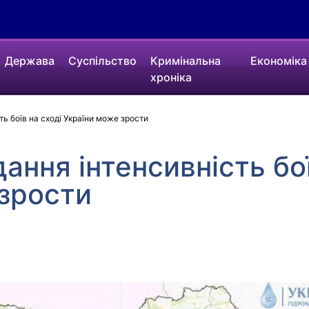
Держава
Суспільство
Кримінальна
Економіка
хроніка
ь боїв на сході України може зрости
ання інтенсивність бої
 зрости