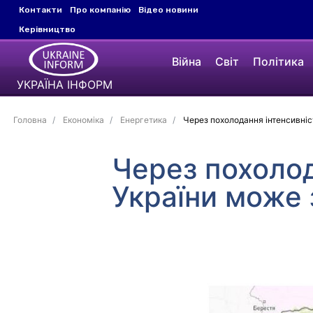
Контакти
Про компанію
Відео новини
Керівництво
Війна
Світ
Політика
УКРАЇНА ІНФОРМ
Головна
Економіка
Енергетика
Через похолодання інтенсивніст
Через похолод
України може