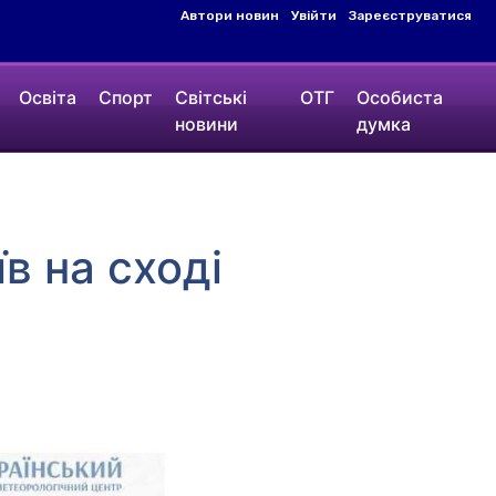
Автори новин
Увійти
Зареєструватися
Освіта
Спорт
Світські
ОТГ
Особиста
новини
думка
в на сході