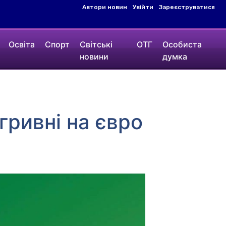
Автори новин
Увійти
Зареєструватися
Освіта
Спорт
Світські
ОТГ
Особиста
новини
думка
гривні на євро