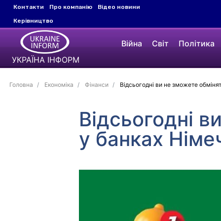
Контакти
Про компанію
Відео новини
Керівництво
Війна
Світ
Політика
УКРАЇНА ІНФОРМ
Головна
Економіка
Фінанси
Відсьогодні ви не зможете обмінят
Відсьогодні в
у банках Німе