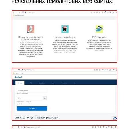
нелегальних гемблінгових веб-сайтах.