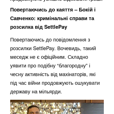
Повертаючись до каяття – Бокій і
Савченко: кримінальні справи та
розсилка від SettlePay
Повертаючись до повідомлення з
розсилки SettlePay. Вочевидь, такий
меседж не є офіційним. Складно
уявити про подібну “благородну” і
чесну активність від махінаторів, які
під час війни продовжують ошукувати
державу на мільярди.