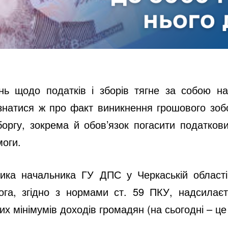
ань щодо податків і зборів тягне за собою н
знатися ж про факт виникнення грошового зоб
боргу, зокрема й обов’язок погасити податков
моги.
ника начальника ГУ ДПС у Черкаській област
ога, згідно з нормами ст. 59 ПКУ, надсилає
 мінімумів доходів громадян (на сьогодні – це