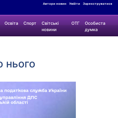
Автори новин
Увійти
Зареєструватися
Освіта
Спорт
Світські
ОТГ
Особиста
новини
думка
о нього