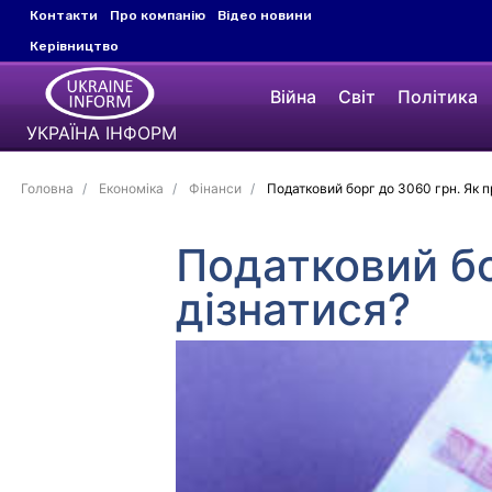
Контакти
Про компанію
Відео новини
Керівництво
Війна
Світ
Політика
УКРАЇНА ІНФОРМ
Головна
Економіка
Фінанси
Податковий борг до 3060 грн. Як п
Податковий бо
дізнатися?