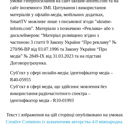
умови гіперпосилання на сайт ukraine-inform.com та на
сайт іноземного ЗМІ. Цитування і використання
матеріалів у офлайн-медіа, мобільних додатках,
SmartTV можливе лише з письмової згоди "ukraine-
inform.com". Матеріали з позначкою «Реклама» або з
дисклеймером: “Матеріал розміщено згідно з
частиною 3 статті 9 Закону України “Про рекламу” №
270/96-ВР від 03.07.1996 та Закону України “Про
медіа” № 2849-IX від 31.03.2023 та на підставі
Договору/рахунка.
Суб’єкт у сфері онлайн-медіа; ідентифікатор медіа –
R40-05955
Суб’єкт в сфері медіа, що здійснює мовлення без
використання радіочастотного спектра –
ідентифікатор медіа - R10-01993
Текст і зображення на цій сторінці опубліковано на умовах
Creative Commons із зазначенням авторства 4.0 міжнародна.