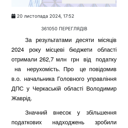
20 листопада 2024, 17:52
361050 ПЕРЕГЛЯДІВ
За результатами де
сяти
місяців
2024 року місцеві бюджети області
отримали 2
62,7
млн
грн
від
податку
на
нерухомість.
Про
це повідомив
в.о. начальника Головного управління
ДПС у Черкаській області Володимир
Жаврід.
Значний внесок у збільшення
податкових надходжень зробили