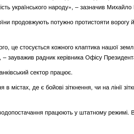
йкість українського народу», – зазначив Михайло
воїни продовжують потужно протистояти ворогу 
ого, це стосується кожного клаптика нашої землі
, – зауважив радник керівника Офісу Президент
анківський сектор працює.
в містах, де є бойові зіткнення, чи на лінії зі
 водопостачання працюють у штатному режимі. В