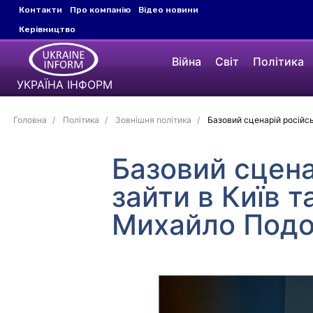
Контакти
Про компанію
Відео новини
Керівництво
Війна
Світ
Політика
УКРАЇНА ІНФОРМ
Головна
Політика
Зовнішня політика
Базовий сценарій російсь
Базовий сцена
зайти в Київ 
Михайло Подо