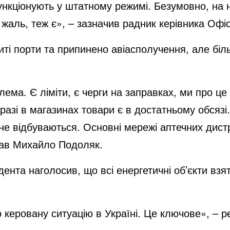
нкціонують у штатному режимі. Безумовно, на н
й жаль, теж є», – зазначив радник керівника Офі
риті порти та припинено авіасполучення, але біль
лема. Є ліміти, є черги на заправках, ми про 
разі в магазинах товари є в достатньому обсязі.
ні не відбуваються. Основні мережі аптечних дис
зав Михайло Подоляк.
ента наголосив, що всі енергетичні об’єкти взят
керовану ситуацію в Україні. Це ключове», – р