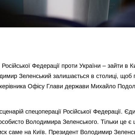
 Російської Федерації проти України – зайти в К
имир Зеленський залишається в столиці, щоб по
 керівника Офісу Глави держави Михайло Подоля
сценарій спецоперації Російської Федерації. Єди
особисто Володимира Зеленського. Тільки це є 
иск саме на Київ. Президент Володимир Зеленсь