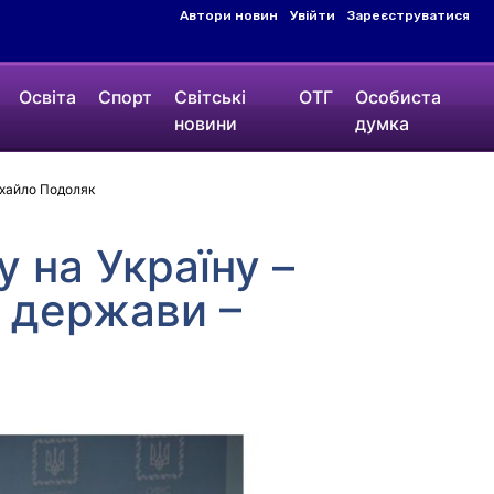
Автори новин
Увійти
Зареєструватися
Освіта
Спорт
Світські
ОТГ
Особиста
новини
думка
ихайло Подоляк
 на Україну –
о держави –