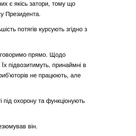
их є якісь затори, тому що
су Президента.
шість потягів курсують згідно з
це говоримо прямо. Щодо
 Їх підвозитимуть, принаймні в
триб’юторів не працюють, але
і під охорону та функціонують
езюмував він.