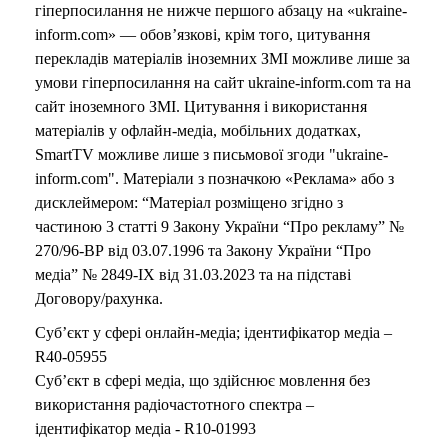
гіперпосилання не нижче першого абзацу на «ukraine-
inform.com» — обов’язкові, крім того, цитування
перекладів матеріалів іноземних ЗМІ можливе лише за
умови гіперпосилання на сайт ukraine-inform.com та на
сайт іноземного ЗМІ. Цитування і використання
матеріалів у офлайн-медіа, мобільних додатках,
SmartTV можливе лише з письмової згоди "ukraine-
inform.com". Матеріали з позначкою «Реклама» або з
дисклеймером: “Матеріал розміщено згідно з
частиною 3 статті 9 Закону України “Про рекламу” №
270/96-ВР від 03.07.1996 та Закону України “Про
медіа” № 2849-IX від 31.03.2023 та на підставі
Договору/рахунка.
Суб’єкт у сфері онлайн-медіа; ідентифікатор медіа –
R40-05955
Суб’єкт в сфері медіа, що здійснює мовлення без
використання радіочастотного спектра –
ідентифікатор медіа - R10-01993