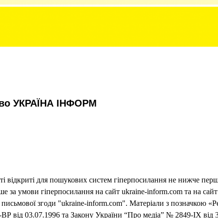
тво УКРАЇНА ІНФОРМ
еті відкриті для пошукових систем гіперпосилання не нижче першо
 за умови гіперпосилання на сайт ukraine-inform.com та на сайт
письмової згоди "ukraine-inform.com". Матеріали з позначкою «Р
ВР від 03.07.1996 та Закону України “Про медіа” № 2849-IX від 3