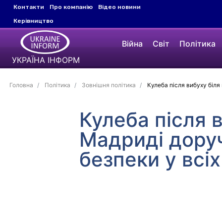
Контакти
Про компанію
Відео новини
Керівництво
Війна
Світ
Політика
УКРАЇНА ІНФОРМ
Головна
Політика
Зовнішня політика
Кулеба після вибуху біля
Кулеба після 
Мадриді дору
безпеки у всі