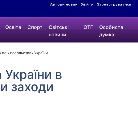
Автори новин
Увійти
Зареєструватися
Освіта
Спорт
Світські
ОТГ
Особиста
новини
думка
у всіх посольствах України
 України в
и заходи