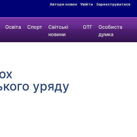
Автори новин
Увійти
Зареєструватися
Освіта
Спорт
Світські
ОТГ
Особиста
новини
думка
ох
ського уряду