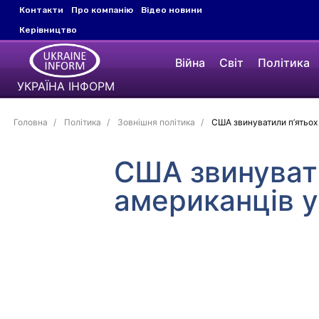
Контакти
Про компанію
Відео новини
Керівництво
Війна
Світ
Політика
УКРАЇНА ІНФОРМ
Головна
Політика
Зовнішня політика
США звинуватили п’ятьох р
США звинувати
американців у 