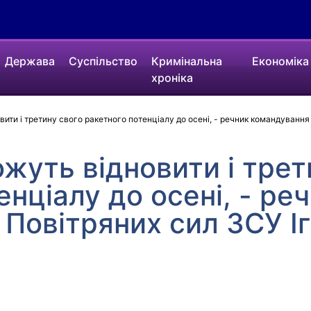
Держава
Суспільство
Кримінальна
Економіка
хроніка
вити і третину свого ракетного потенціалу до осені, - речник командування
ожуть відновити і трет
енціалу до осені, - ре
Повітряних сил ЗСУ І