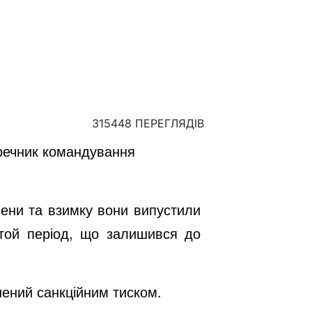
315448 ПЕРЕГЛЯДІВ
- речник командування
сени та взимку вони випустили
а той період, що залишився до
нений санкційним тиском.