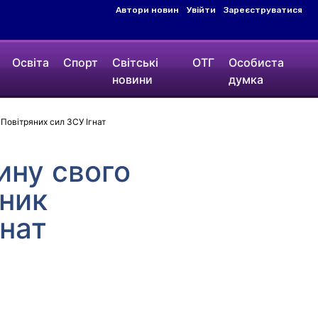
Автори новин
Увійти
Зареєструватися
Освіта
Спорт
Світські
ОТГ
Особиста
новини
думка
 Повітряних сил ЗСУ Ігнат
ину свого
чник
гнат