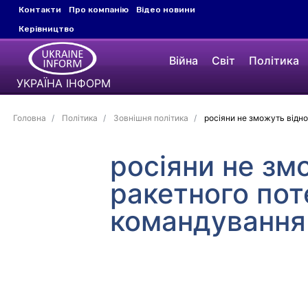
Контакти
Про компанію
Відео новини
Керівництво
Війна
Світ
Політика
УКРАЇНА ІНФОРМ
Головна
Політика
Зовнішня політика
росіяни не зможуть відно
росіяни не зм
ракетного пот
командування 