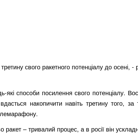
 третину свого ракетного потенціалу до осені, 
ь-які способи посилення свого потенціалу. Во
е вдасться накопичити навіть третину того, з
 телемарафону.
о ракет – тривалий процес, а в росії він усклад