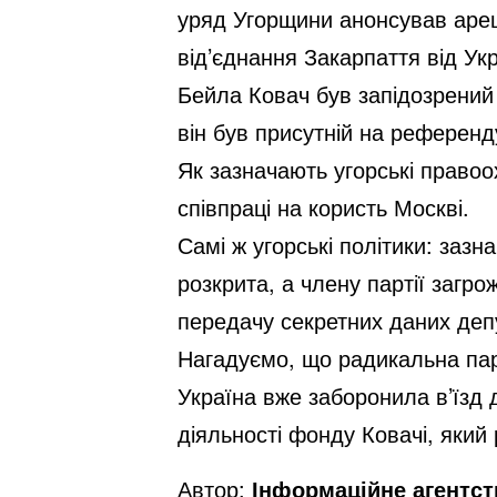
уряд Угорщини анонсував арешт
від’єднання Закарпаття від Укр
Бейла Ковач був запідозрений 
він був присутній на референд
Як зазначають угорські правоо
співпраці на користь Москві.
Самі ж угорські політики: заз
розкрита, а члену партії загро
передачу секретних даних деп
Нагадуємо, що радикальна парт
Україна вже заборонила в’їзд
діяльності фонду Ковачі, який
Автор:
Інформаційне агентс