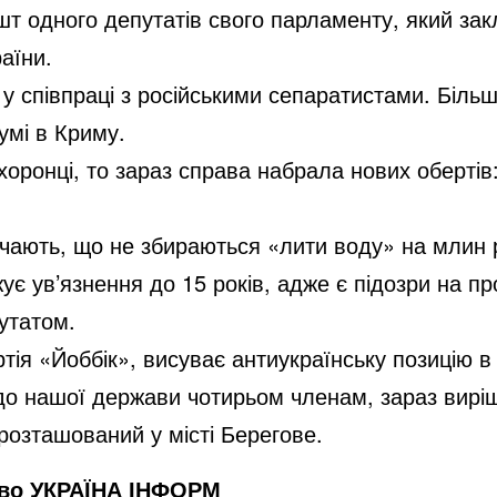
 одного депутатів свого парламенту, який закл
аїни.
у співпраці з російськими сепаратистами. Більш
умі в Криму.
хоронці, то зараз справа набрала нових обертів
начають, що не збираються «лити воду» на млин р
жує ув’язнення до 15 років, адже є підозри на 
утатом.
ія «Йоббік», висуває антиукраїнську позицію в
 до нашої держави чотирьом членам, зараз вирі
 розташований у місті Берегове.
тво УКРАЇНА ІНФОРМ