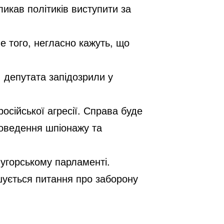
икав політиків виступити за
е того, негласно кажуть, що
: депутата запідозрили у
осійської агресії. Справа буде
проведення шпіонажу та
 угорському парламенті.
шується питання про заборону