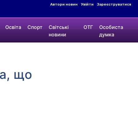
Автори новин
Увійти
Зареєструватися
Освіта
Спорт
Світські
ОТГ
Особиста
новини
думка
а, що