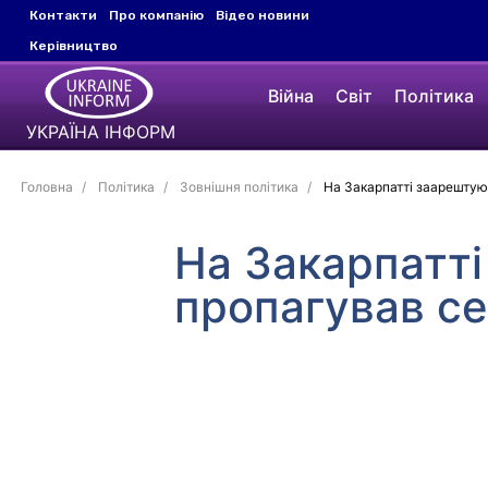
Контакти
Про компанію
Відео новини
Керівництво
Війна
Світ
Політика
УКРАЇНА ІНФОРМ
Головна
Політика
Зовнішня політика
На Закарпатті заарештуют
На Закарпатті
пропагував се