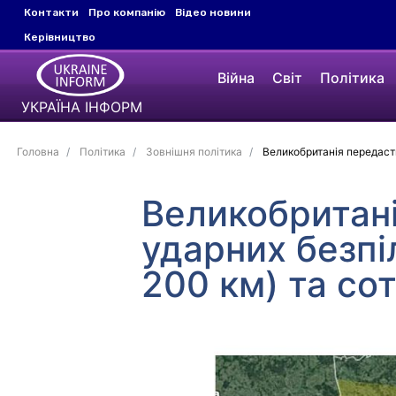
Контакти
Про компанію
Відео новини
Керівництво
Війна
Світ
Політика
УКРАЇНА ІНФОРМ
Головна
Політика
Зовнішня політика
Великобританія передасть 
Великобритані
ударних безпі
200 км) та сот