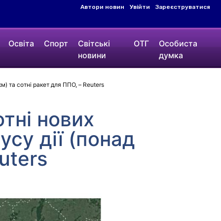
Автори новин
Увійти
Зареєструватися
Освіта
Спорт
Світські
ОТГ
Особиста
новини
думка
м) та сотні ракет для ППО, – Reuters
отні нових
усу дії (понад
uters