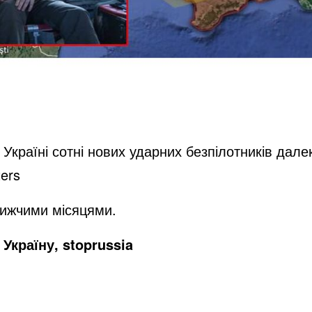
країні сотні нових ударних безпілотників далек
ters
лижчими місяцями.
Україну, stoprussia