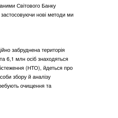
даними Світового Банку
е застосовуючи нові методи ми
ційно забруднена територія
та 6,1 млн осіб знаходяться
бстеження (НТО), йдеться про
асоби збору й аналізу
требують очищення та