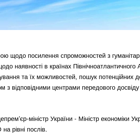
ною щодо посилення спроможностей з гуманітар
одо наявності в країнах Північноатлантичного 
нування та їх можливостей, пошук потенційних д
дом з відповідними центрами передового досвід
прем’єр-міністр України - Міністр економіки Ук
 на рівні послів.