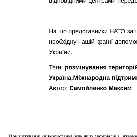
відповідними центрами передо
На що представники НАТО запе
необхідну нашій країнї допомог
України.
Теги:
розмінування територій
Україна,Міжнародна підтримк
Автор:
Самойленко Максим
При цитуванні і використанні будь-яких матеріалів в Інтерн