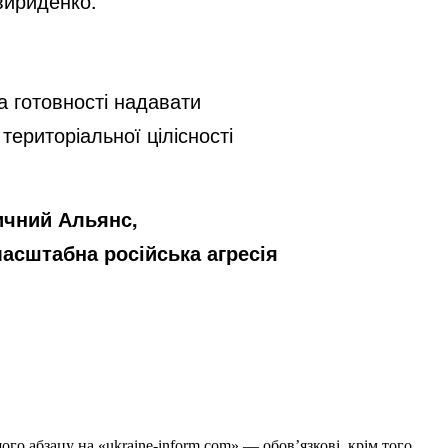
вириденко.
а готовності надавати
територіальної цілісності
ичний Альянс,
масштабна російська агресія
го абзацу на «ukraine-inform.com» — обов’язкові, крім того,