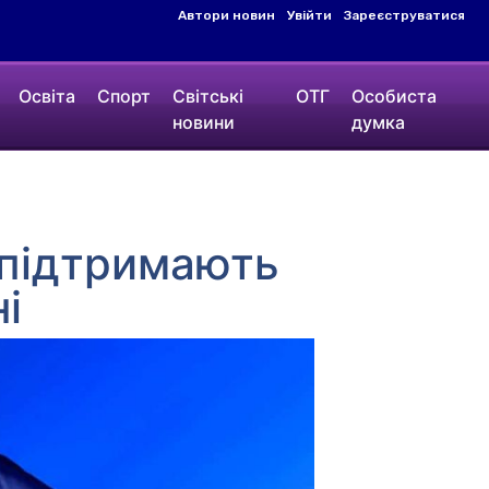
Автори новин
Увійти
Зареєструватися
Освіта
Спорт
Світські
ОТГ
Особиста
новини
думка
 підтримають
і