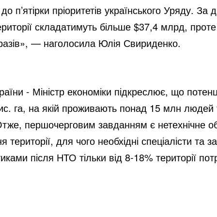
до п’ятірки пріоритетів українського Уряду. За 
ериторії складатимуть більше $37,4 млрд, прот
 разів», — наголосила Юлія Свириденко.
раїни - Міністр економіки підкреслює, що потен
с. га, на якій проживають понад 15 млн людей 
 Отже, першочерговим завданням є нетехнічне о
я території, для чого необхідні спеціалісти та з
тиками після НТО тільки від 8-18% території по