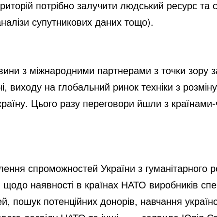
иторій потрібно залучити людський ресурс та с
 аналізи супутникових даних тощо).
ини з міжнародними партнерами з точки зору за
ні, виходу на глобальний ринок техніки з розмі
країну. Цього разу переговори йшли з країнами
ення спроможностей України з гуманітарного 
 щодо наявності в країнах НАТО виробників спе
й, пошук потенційних донорів, навчання українс