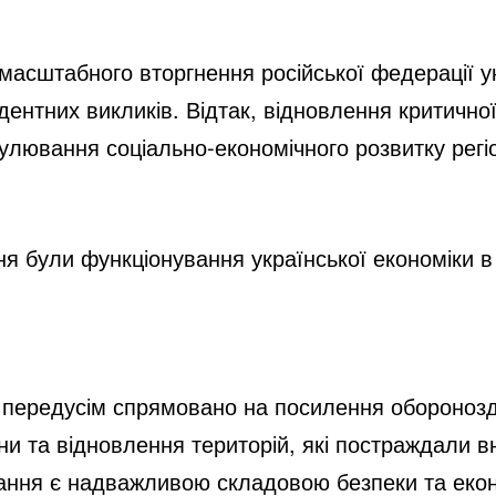
омасштабного вторгнення російської федерації у
ентних викликів. Відтак, відновлення критичної
улювання соціально-економічного розвитку регіо
я були функціонування української економіки в
 передусім спрямовано на посилення оборонозд
їни та відновлення територій, які постраждали в
вання є надважливою складовою безпеки та еконо