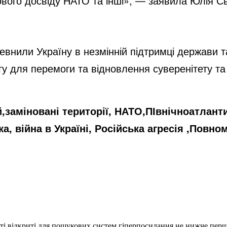
вого досвіду НАТО та інші», — заявила Юлія С
внили Україну в незмінній підтримці держави т
у для перемоги та відновлення суверенітету та 
,заміновані території, НАТО,ПІвнічноатлант
а, війна в Україні, Російська агресія ,Повно
еті відкриті для пошукових систем гіперпосилання не нижче першо