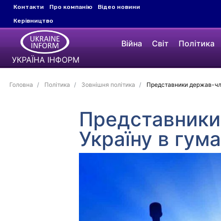
Контакти
Про компанію
Відео новини
Керівництво
Війна
Світ
Політика
УКРАЇНА ІНФОРМ
Головна
Політика
Зовнішня політика
Представники держав-чле
Представники
Україну в гум