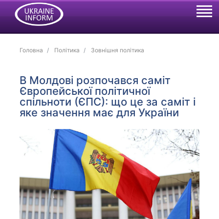
Головна
Політика
Зовнішня політика
В Молдові розпочався саміт
Європейської політичної
спільноти (ЄПС): що це за саміт і
яке значення має для України