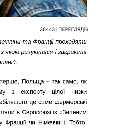
384431 ПЕРЕГЛЯДІВ
меччини та Франції проходять
 з якою рахуються і заграють
мпаній.
перше, Польща – так само, як
му з експорту цілої низки
здебільшого це саме фермерські
атіяли в Євросоюзі із «Зеленим
 Франції чи Німеччині. Тобто,