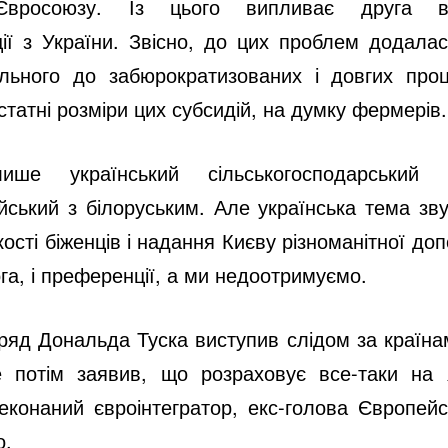
вросоюзу. Із цього випливає друга в
ції з України. Звісно, до цих проблем додалас
льного до забюрократизованих і довгих пр
статні розміри цих субсидій, на думку фермерів.
ше український сільськогосподарський
йський з білоруським. Але українська тема зву
ькості біженців і надання Києву різноманітної до
ога, і преференції, а ми недоотримуємо.
яд Дональда Туска виступив слідом за країна
 потім заявив, що розраховує все-таки на я
реконаний євроінтегратор, екс-голова Європей
о.