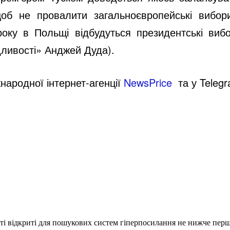
об не провалити загальноєвропейські вибо
року в Польщі відбудуться президентські виб
дливості» Анджей Дуда).
народної інтернет-агенції
NewsPrice
т
а у
Teleg
еті відкриті для пошукових систем гіперпосилання не нижче першо