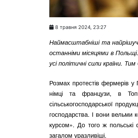
8 травня 2024, 23:27
Наймасштабніші та найрішучі
останніми місяцями в Польщі
усі політичні сили країни. Тим
Розмах протестів фермерів у
німці та французи, в Топ
сільськогосподарської продукц
господарства. І вони вельми к
курсом». До того ж польські 
загалом уразливіші.