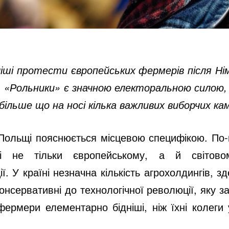
ші протести європейських фермерів після Ні
. «Рольники» є значною електоральною силою,
 більше що на носі кілька важливих виборчих ка
 Польщі пояснюється місцевою специфікою. По-
і не тільки європейському, а й світово
ії. У країні незначна кількість агрохолдингів, 
онсервативні до технологічної революції, яку з
фермери елементарно бідніші, ніж їхні колеги у