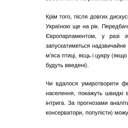
Крім того, після довгих диск
Україною ще на рік. Передбач
Європарламентом, у разі з
запускатиметься надзвичайне 
м’яса птиці, яєць і цукру (якщ
будуть введені).
Чи вдалося умиротворити фер
населення, покажуть швидкі 
інтрига. За прогнозами аналіт
консерватори, популісти) мож