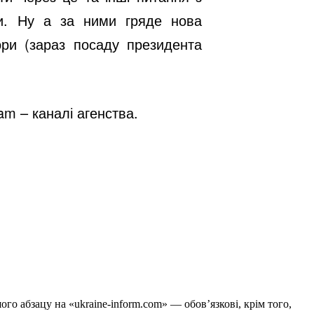
ри. Ну а за ними гряде нова
ори (зараз посаду президента
ram
– каналі агенства.
го абзацу на «ukraine-inform.com» — обов’язкові, крім того,