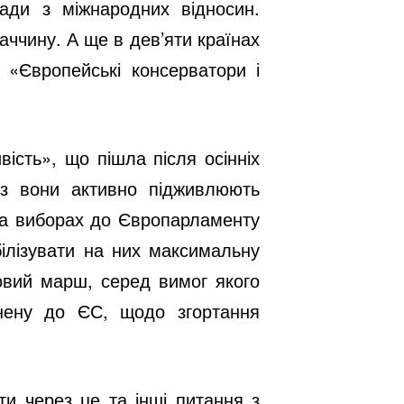
ади з міжнародних відносин.
аччину. А ще в дев’яти країнах
П «Європейські консерватори і
ість», що пішла після осінніх
аз вони активно підживлюють
 на виборах до Європарламенту
білізувати на них максимальну
совий марш, серед вимог якого
нену до ЄС, щодо згортання
ти через це та інші питання з