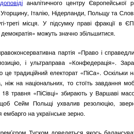
доповіді
аналітичного центру Європейської р
 Угорщину, Італію, Нідерланди, Польщу та Слов
гі-треті місця. У підсумку праві фракції в Є
і демократія» можуть значно збільшитися.
равоконсервативна партія «Право і справедлив
позицію, і ультраправа «Конфедерація». Зар
о це традиційний електорат «ПіСа». Оскільки
, ніж на національних, то стоїть завдання мо
На 18 травня «ПіСівці» збирають у Варшаві ма
 щоб Сейм Польщі ухвалив резолюцію, звер
я ембарго на українське зерно.
 прем’єром Туском доведеться якось балансува