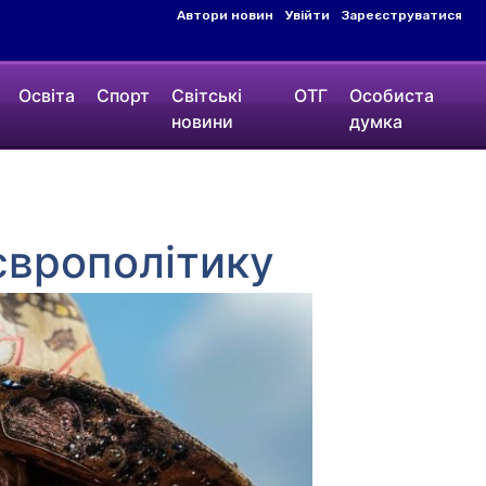
Автори новин
Увійти
Зареєструватися
Освіта
Спорт
Світські
ОТГ
Особиста
новини
думка
європолітику