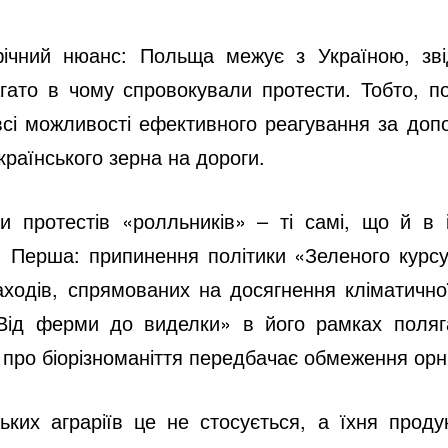
фічний нюанс: Польща межує з Україною, зві
багато в чому спровокували протести. Тобто, п
є всі можливості ефективного реагування за до
раїнського зерна на дороги.
и протестів «ролльників» – ті самі, що й в 
 Перша: припинення політики «Зеленого курсу
аходів, спрямованих на досягнення кліматичн
«Від ферми до виделки» в його рамках поляг
а про біорізноманіття передбачає обмеження орн
ьких аграріїв це не стосується, а їхня проду