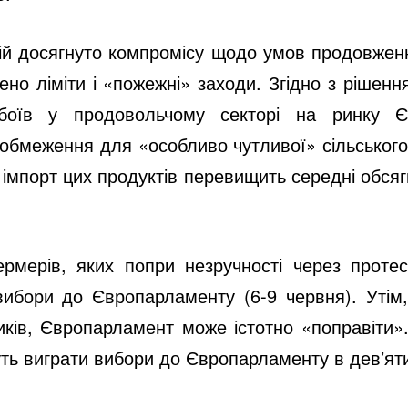
усій досягнуто компромісу щодо умов продовженн
ено ліміти і «пожежні» заходи. Згідно з рішенн
боїв у продовольчому секторі на ринку Є
обмеження для «особливо чутливої» сільськогос
о імпорт цих продуктів перевищить середні обсяг
мерів, яких попри незручності через протес
вибори до Європарламенту (6-9 червня). Утім,
иків, Європарламент може істотно «поправіти».
уть виграти вибори до Європарламенту в дев’ят