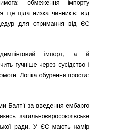
имога: обмеження імпорту
я ще ціла низка чинників: від
оцедур для отримання від ЄС
 демпінговий імпорт, а й
чить гучніше через сусідство і
помоги. Логіка обурення проста:
ми Балтії за введення ембарго
кесь загальноєвросоюзівське
ської ради. У ЄС мають намір