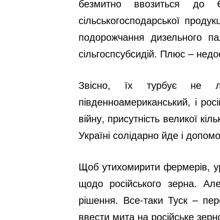
безмитно ввозиться до Є
сільськогосподарської продук
подорожчання дизельного па
сільгоспсубсидій. Плюс – недо
Звісно, їх турбує не ли
південноамериканський, і росі
війну, присутність великої кіл
Україні солідарно йде і допом
Щоб утихомирити фермерів, ур
щодо російського зерна. Але
рішення. Все-таки Туск – пе
ввести мита на російське зерн