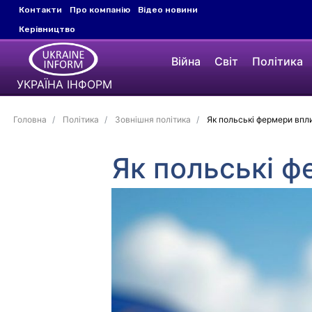
Контакти
Про компанію
Відео новини
Керівництво
Війна
Світ
Політика
УКРАЇНА ІНФОРМ
Головна
Політика
Зовнішня політика
Як польські фермери впл
Як польські ф