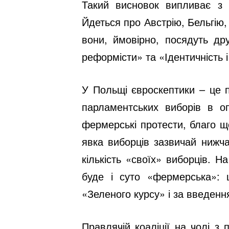
Такий висновок випливає з
Йдеться про Австрію, Бельгію,
вони, ймовірно, посядуть дру
реформісти» та «Ідентичність 
У Польщі євроскептики – це п
парламентських виборів в о
фермерські протести, благо щ
явка виборців зазвичай нижча
кількість «своїх» виборців. 
буде і суто «фермерська»:
«Зеленого курсу» і за введенн
Правлячій коаліції на чолі з