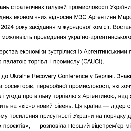
итань стратегічних галузей промисловості Украї
дних економічних відносин МЗС Аргентини Марсе
2024 року засідання міжурядової комісії. Воста
я можливість проведення україно-аргентинськог
ерства економіки зустрілися із Аргентинськими 
 палатою торгівлі і промислу (CAUCI).
до Ukraine Recovery Conference у Берліні. Знає
агросекторів, переробної промисловості, які хо
і угода про вільну торгівлю з Аргентиною, над
ть на якісно новий рівень. Ця країна — лідер с
ому посилення присутності України на порядку 
вих проєктів», — розповіла Перший віцепрем’єр-м