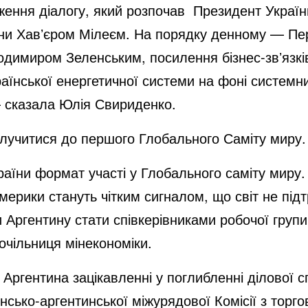
ження діалогу, який розпочав Президент Украї
ини Хавʼєром Мілеєм. На порядку денному — Пе
димиром Зеленським, посилення бізнес-звʼязків
раїнської енергетичної системи на фоні системн
 сказала Юлія Свириденко.
лучитися до першого Глобального Саміту миру
аїни формат участі у Глобального саміту миру. 
мерики стануть чітким сигналом, що світ не підт
 Аргентину стати співкерівниками робочої групи
чільниця мінекономіки.
 і Аргентина зацікавленні у поглибленні ділової 
аїнсько-аргентинської міжурядової Комісії з торг