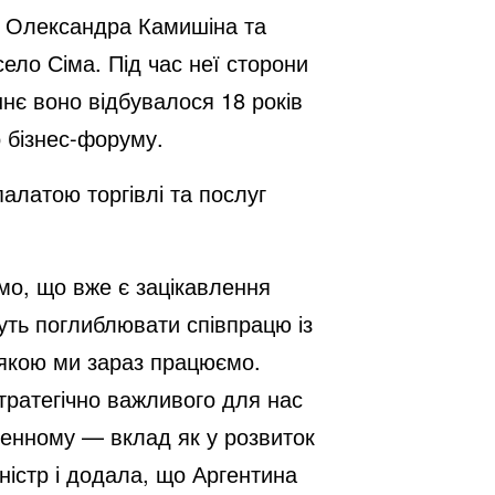
ни Олександра Камишіна та
ло Сіма. Під час неї сторони
ннє воно відбувалося 18 років
о бізнес-форуму.
палатою торгівлі та послуг
мо, що вже є зацікавлення
чуть поглиблювати співпрацю із
 якою ми зараз працюємо.
тратегічно важливого для нас
денному — вклад як у розвиток
іністр і додала, що Аргентина