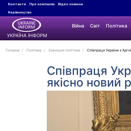
Контакти
Про компанію
Відео новини
Керівництво
Війна
Світ
Політика
УКРАЇНА ІНФОРМ
Головна
Політика
Зовнішня політика
Співпраця України з Арге
Співпраця Укр
якісно новий 