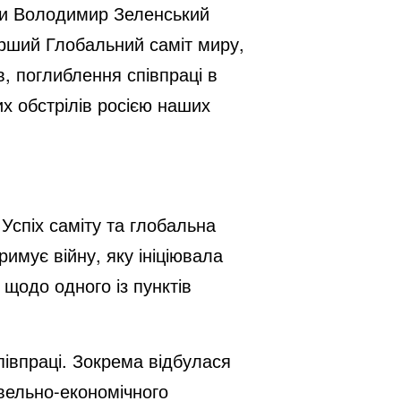
ни Володимир Зеленський
рший Глобальний саміт миру,
, поглиблення співпраці в
их обстрілів росією наших
.
Успіх саміту та глобальна
римує війну, яку ініціювала
 щодо одного із пунктів
співпраці. Зокрема відбулася
овельно-економічного