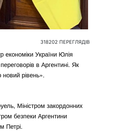
318202 ПЕРЕГЛЯДІВ
тр економіки України Юлія
переговорів в Аргентині. Як
о новий рівень».
руель, Міністром закордонних
стром безпеки Аргентини
ом Петрі.