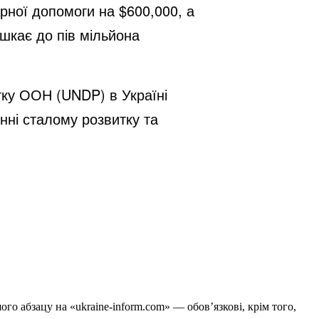
арної допомоги на $600,000, а
ешкає до пів мільйона
тку ООН (UNDP) в Україні
нні сталому розвитку та
го абзацу на «ukraine-inform.com» — обов’язкові, крім того,