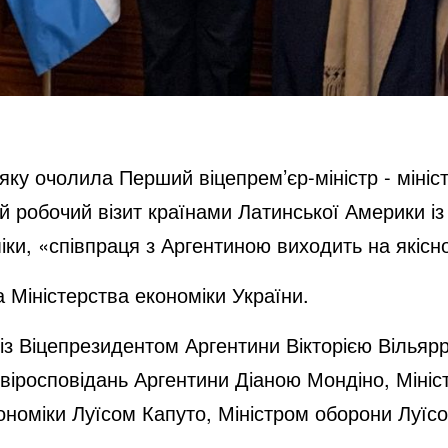
 яку очолила Перший віцепрем’єр-міністр - мініс
робочий візит країнами Латинської Америки із 
іки, «співпраця з Аргентиною виходить на якісн
 Міністерства економіки України.
 із Віцепрезидентом Аргентини Вікторією Вільяр
а віросповідань Аргентини Діаною Мондіно, Міні
кономіки Луїсом Капуто, Міністром оборони Луїс