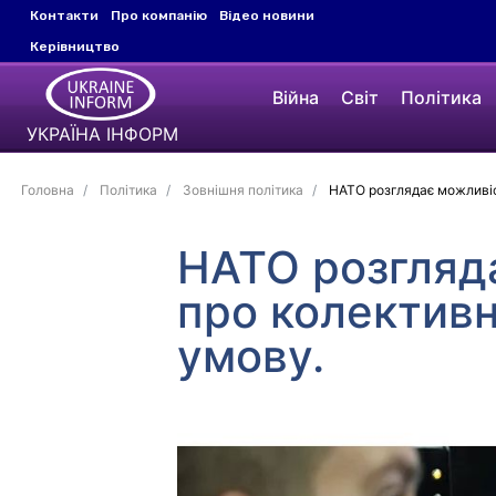
Контакти
Про компанію
Відео новини
Керівництво
Війна
Світ
Політика
УКРАЇНА ІНФОРМ
Головна
Політика
Зовнішня політика
НАТО розглядає можливіст
НАТО розгляда
про колективн
умову.