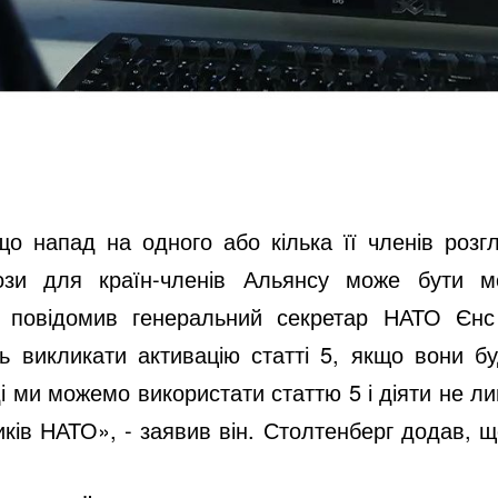
о напад на одного або кілька її членів розгл
рози для країн-членів Альянсу може бути мо
 повідомив генеральний секретар НАТО Єнс
ть викликати активацію статті 5, якщо вони б
ми можемо використати статтю 5 і діяти не лиш
ків НАТО», - заявив він. Столтенберг додав, 