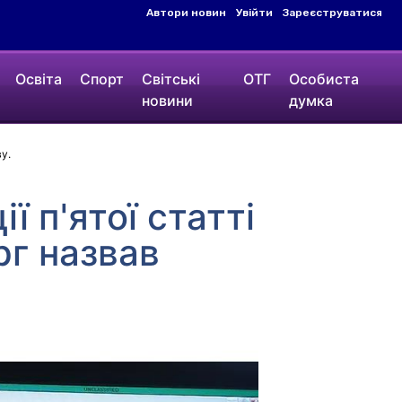
Автори новин
Увійти
Зареєструватися
Освіта
Спорт
Світські
ОТГ
Особиста
новини
думка
у.
 п'ятої статті
рг назвав