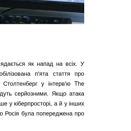
ядається як напад на всіх. У
білізована п'ята стаття про
 Столтенберг у інтерв'ю The
удуть серйозними. Якщо атака
е у кіберпросторі, а й у інших
що Росія була попереджена про