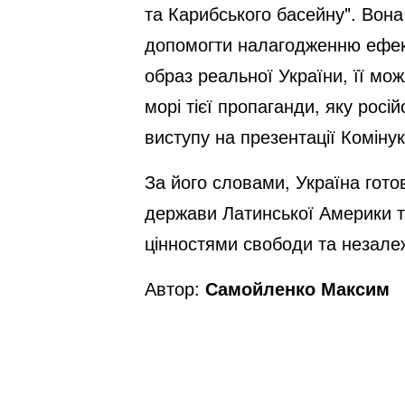
та Карибського басейну". Вона 
допомогти налагодженню ефек
образ реальної України, її мо
морі тієї пропаганди, яку рос
виступу на презентації Комінук
За його словами, Україна готов
держави Латинської Америки та
цінностями свободи та незале
Автор:
Самойленко Максим