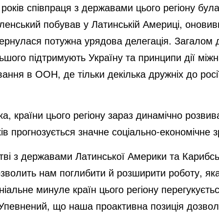
0 років співпраця з державами цього регіону бул
енський побував у Латинській Америці, оновив
вернулася потужна урядова делегація. Загалом
ьшого підтримують Україну та принципи дії між
вання в ООН, де тільки декілька дружніх до рос
, країни цього регіону зараз динамічно розвив
ків прогнозується значне соціально-економічне 
цтві з державами Латинської Америки та Карибсь
волить нам поглибити й розширити роботу, яка 
іальне минуле країн цього регіону перегукуєтьс
 Упевнений, що наша проактивна позиція дозвол