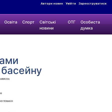
Автори новин
Увійти
Зареєструватися
Освіта
Спорт
Світські
ОТГ
Особиста
новини
думка
нами
 басейну