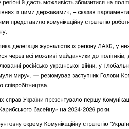
 регіоні й дасть можливість зблизитися на полі
івнях із цими державами», – сказав парламента
ями представило комунікаційну стратегію робот
ну.
ика делегація журналістів із регіону ЛАКБ, у них
ся через всі можливі майданчики до політиків, д
люванні російсько-української війни, у Глобальн
рмули миру», — резюмував заступник Голови Ком
о співробітництва.
х справ України презентувало першу Комунікаці
Карибського басейну» на 2024-2026 роки.
нтовну окрему Комунікаційну стратегію "Україн