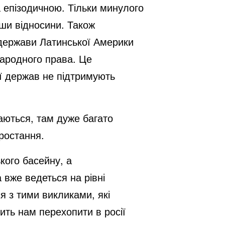
а епізодичною. Тільки минулого
ши відносини. Також
 держави Латинської Америки
народного права. Це
ії держав не підтримують
аються, там дуже багато
зростання.
кого басейну, а
вже ведеться на рівні
я з тими викликами, які
ить нам перехопити в росії