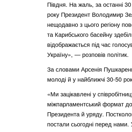
Півдня. На жаль, за останні 3
року Президент Володимир Зел
нещодавно з цього регіону по
та Карибського басейну здебіл
відображається під час голосу
Україну», — розповів політик.
За словами Арсенія Пушкаренка
молоді й у найближчі 30-50 ро
«Ми зацікавлені у співробітни
міжпарламентський формат доз
Президента й уряду. Постколон
постали сьогодні перед нами.