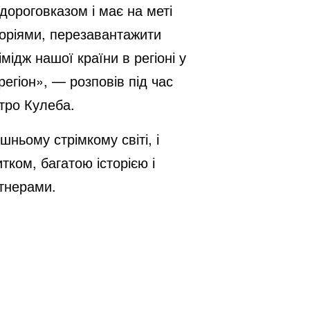
 дороговказом і має на меті
оріями, перезавантажити
ідж нашої країни в регіоні у
егіон», — розповів під час
итро Кулеба.
шньому стрімкому світі, і
ком, багатою історією і
тнерами.