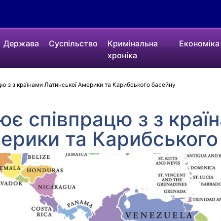
Держава
Суспільство
Кримінальна
Економіка
хроніка
ю з з країнами Латинської Америки та Карибського басейну
ює співпрацю з з краї
ерики та Карибського