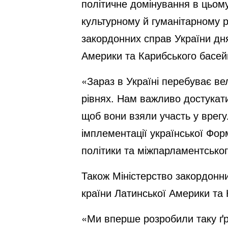
політичне домінування в цьому
культурному й гуманітарному р
закордонних справ України дн
Америки та Карибського басей
«Зараз в Україні перебуває вел
рівнях. Нам важливо достукати
щоб вони взяли участь у врегу
імплементації української Фо
політики та міжпарламентськог
Також Міністерство закордонни
країни Латинської Америки та 
«Ми вперше розробили таку ґру