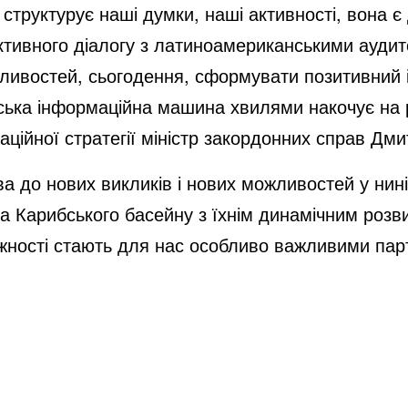
структурує наші думки, наші активності, вона є
тивного діалогу з латиноамериканськими аудит
жливостей, сьогодення, сформувати позитивний ім
ійська інформаційна машина хвилями накочує на р
аційної стратегії міністр закордонних справ Дм
а до нових викликів і нових можливостей у нині
 Карибського басейну з їхнім динамічним розвит
жності стають для нас особливо важливими пар