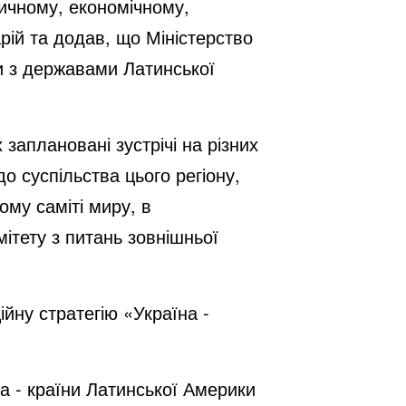
тичному, економічному,
рій та додав, що Міністерство
и з державами Латинської
 заплановані зустрічі на різних
о суспільства цього регіону,
ому саміті миру, в
ітету з питань зовнішньої
йну стратегію «Україна -
а - країни Латинської Америки