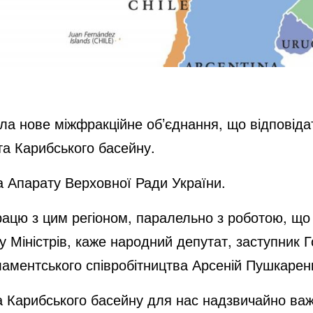
а нове міжфракційне об’єднання, що відповідат
та Карибського басейну.
 Апарату Верховної Ради України.
рацю з цим регіоном, паралельно з роботою, що 
у Міністрів, каже народний депутат, заступник Г
ламентського співробітництва Арсеній Пушкарен
а Карибського басейну для нас надзвичайно важ