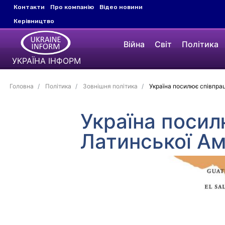
Контакти
Про компанію
Відео новини
Керівництво
Війна
Світ
Політика
УКРАЇНА ІНФОРМ
Головна
Політика
Зовнішня політика
Україна посилює співпрац
Україна посил
Латинської Ам