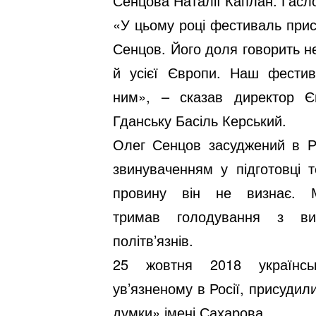
Сенцова Наталії Каплан. Гасл
«У цьому році фестиваль прис
Сенцов. Його доля говорить не 
й усієї Європи. Наш фестив
ним», – сказав директор Єв
Гданську Басіль Керський.
Олег Сенцов засуджений в Ро
звинуваченням у підготовці 
провину він не визнає. 
тримав
голодування
з ви
політв’язнів.
25 жовтня 2018 українсь
ув’язненому в Росії,
присудил
думки» імені Сахарова.