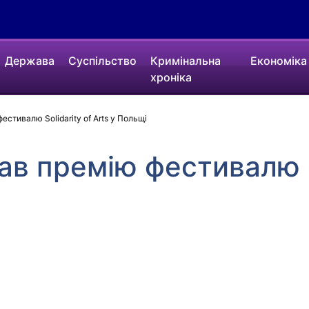
Держава
Суспільство
Кримінальна
Економіка
хроніка
стивалю Solidarity of Arts у Польщі
в премію фестивалю So