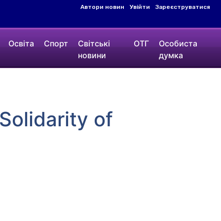
Автори новин
Увійти
Зареєструватися
Освіта
Спорт
Світські
ОТГ
Особиста
новини
думка
lidarity of