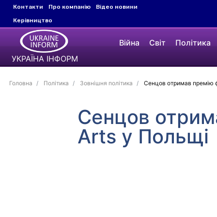
Контакти
Про компанію
Відео новини
Керівництво
Війна
Світ
Політика
УКРАЇНА ІНФОРМ
Головна
Політика
Зовнішня політика
Сенцов отримав премію фе
Сенцов отрима
Arts у Польщі