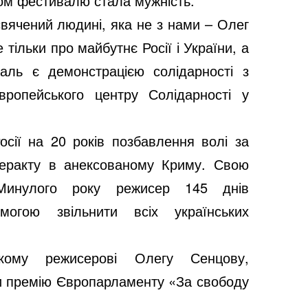
ом фестивалю стала мужність.
вячений людині, яка не з нами – Олег
тільки про майбутнє Росії і України, а
аль є демонстрацією солідарності з
ропейського центру Солідарності у
сії на 20 років позбавлення волі за
теракту в анексованому Криму. Свою
Минулого року режисер 145 днів
могою звільнити всіх українських
кому режисерові Олегу Сенцову,
и премію Європарламенту
«За свободу