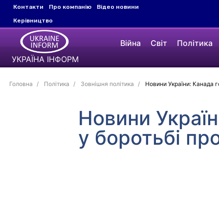
Контакти
Про компанію
Відео новини
Керівництво
Війна
Світ
Політика
УКРАЇНА ІНФОРМ
Головна
Політика
Зовнішня політика
Новини України: Канада го
Новини Україн
у боротьбі про