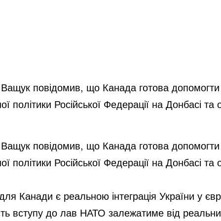
Ващук повідомив, що Канада готова допомогти У
ної політики Російської Федерації на Донбасі т
Ващук повідомив, що Канада готова допомогти У
ної політики Російської Федерації на Донбасі т
 для Канади є реальною інтеграція України у єв
ть вступу до лав НАТО залежатиме від реальни