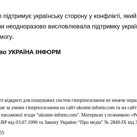
підтримує українську сторону у конфлікті, який
аїни неодноразово висловлювала підтримку укра
могу.
тво УКРАЇНА ІНФОРМ
еті відкриті для пошукових систем гіперпосилання не нижче першо
 за умови гіперпосилання на сайт ukraine-inform.com та на сайт
письмової згоди "ukraine-inform.com". Матеріали з позначкою «Р
ВР від 03.07.1996 та Закону України “Про медіа” № 2849-IX від 3
55