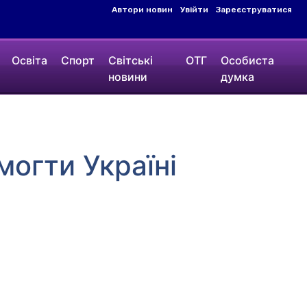
Автори новин
Увійти
Зареєструватися
Освіта
Спорт
Світські
ОТГ
Особиста
новини
думка
могти Україні