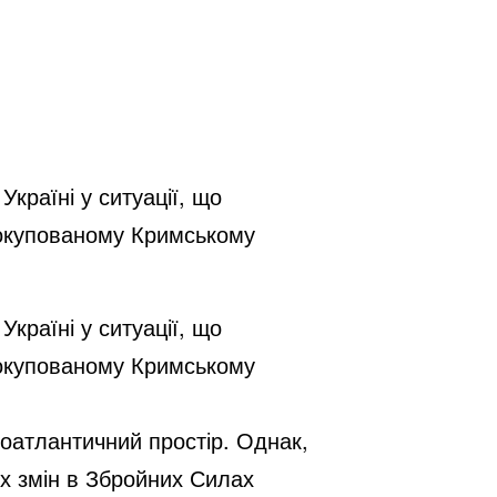
країні у ситуації, що
а окупованому Кримському
країні у ситуації, що
а окупованому Кримському
роатлантичний простір. Однак,
х змін в Збройних Силах