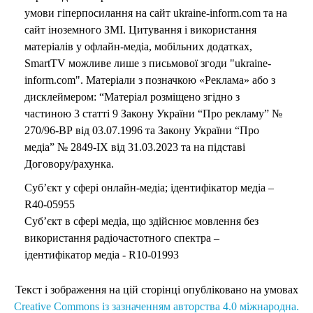
умови гіперпосилання на сайт ukraine-inform.com та на
сайт іноземного ЗМІ. Цитування і використання
матеріалів у офлайн-медіа, мобільних додатках,
SmartTV можливе лише з письмової згоди "ukraine-
inform.com". Матеріали з позначкою «Реклама» або з
дисклеймером: “Матеріал розміщено згідно з
частиною 3 статті 9 Закону України “Про рекламу” №
270/96-ВР від 03.07.1996 та Закону України “Про
медіа” № 2849-IX від 31.03.2023 та на підставі
Договору/рахунка.
Суб’єкт у сфері онлайн-медіа; ідентифікатор медіа –
R40-05955
Суб’єкт в сфері медіа, що здійснює мовлення без
використання радіочастотного спектра –
ідентифікатор медіа - R10-01993
Текст і зображення на цій сторінці опубліковано на умовах
Creative Commons із зазначенням авторства 4.0 міжнародна.