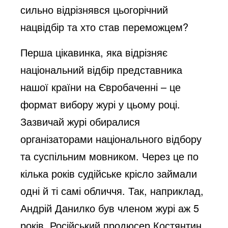
сильно відрізнявся цьогорічний
нацвідбір та хто став переможцем?
Перша цікавинка, яка відрізняє
національний відбір представника
нашої країни на Євробаченні – це
формат вибору журі у цьому році.
Зазвичай журі обиралися
організаторами національного відбору
та суспільним мовником. Через це по
кілька років судійське крісло займали
одні й ті самі обличчя. Так, наприклад,
Андрій Данилко був членом журі аж 5
років. Російський продюсер Костянтин