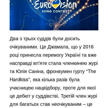
Два з трьох суддів були досить
очікуваними. Це Джамала, що у 2016
році принесла перемогу Україні та вже
насправді вп'яте стала членкинею журі
та Юлія Саніна, фронвумен гурту “The
Hardkiss”, яка кілька разів була
учасницею нацвідбору, проте для якої
це дебют у суддівстві. Третій член журі
для багатьох став неочікуваним – це