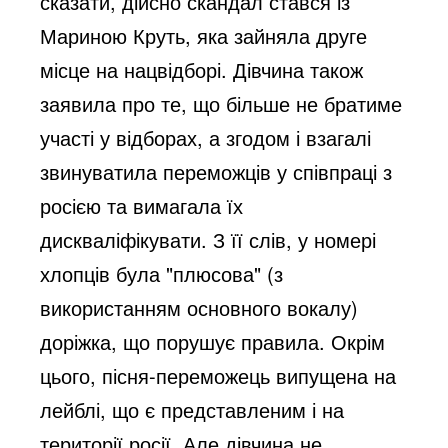
сказати, дійсно скандал стався із
Мариною Круть, яка зайняла друге
місце на нацвідборі. Дівчина також
заявила про те, що більше не братиме
участі у відборах, а згодом і взагалі
звинуватила переможців у співпраці з
росією та вимагала їх
дискваліфікувати. З її слів, у номері
хлопців була "плюсова" (з
використанням основного вокалу)
доріжка, що порушує правила. Окрім
цього, пісня-переможець випущена на
лейблі, що є представленим і на
території росії. Але дівчина не