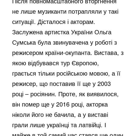
Після повномасштабного вторгнення 
не лише музиканти потрапляли у такі 
ситуації. Дісталося і акторам. 
Заслужена артистка України Ольга 
Сумська була звинувачена у роботі з 
режисером країни-окупанта. Вистава, з 
якою відбувався тур Європою, 
грається тільки російською мовою, а її 
режисер, що поставив її ще у 2003 
році – росіянин. Проте, як виявилося, 
він помер ще у 2016 році, акторка 
ніколи його не бачила, а у виставі 
грали лише українці та латвійці. І 
майже в той самий час стався ще один 