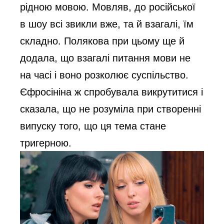
рідною мовою. Мовляв, до російської 
в шоу всі звикли вже, та й взагалі, їм 
складно. Полякова при цьому ще й 
додала, що взагалі питання мови не 
на часі і воно розколює суспільство. 
Єфросініна ж спробувала викрутитися і 
сказала, що не розуміла при створенні 
випуску того, що ця тема стане 
тригерною. 