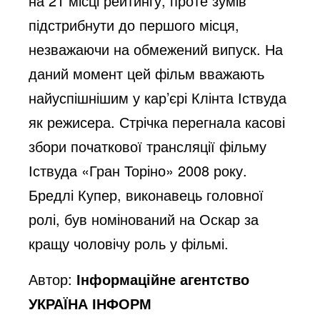
на 21 місці рейтингу, проте зумів
підстрибнути до першого місця,
незважаючи на обмежений випуск. На
даний момент цей фільм вважають
найуспішнішим у кар’єрі Клінта Іствуда
як режисера. Стрічка перегнала касові
збори початкової трансляції фільму
Іствуда «Гран Торіно» 2008 року.
Бредлі Купер, виконавець головної
ролі, був номінований на Оскар за
кращу чоловічу роль у фільмі.
Автор:
Інформаційне агентство
УКРАЇНА ІНФОРМ