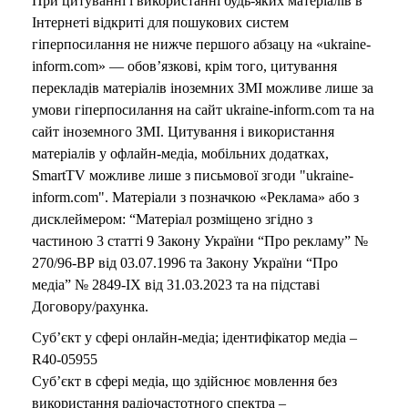
При цитуванні і використанні будь-яких матеріалів в
Інтернеті відкриті для пошукових систем
гіперпосилання не нижче першого абзацу на «ukraine-
inform.com» — обов’язкові, крім того, цитування
перекладів матеріалів іноземних ЗМІ можливе лише за
умови гіперпосилання на сайт ukraine-inform.com та на
сайт іноземного ЗМІ. Цитування і використання
матеріалів у офлайн-медіа, мобільних додатках,
SmartTV можливе лише з письмової згоди "ukraine-
inform.com". Матеріали з позначкою «Реклама» або з
дисклеймером: “Матеріал розміщено згідно з
частиною 3 статті 9 Закону України “Про рекламу” №
270/96-ВР від 03.07.1996 та Закону України “Про
медіа” № 2849-IX від 31.03.2023 та на підставі
Договору/рахунка.
Суб’єкт у сфері онлайн-медіа; ідентифікатор медіа –
R40-05955
Суб’єкт в сфері медіа, що здійснює мовлення без
використання радіочастотного спектра –