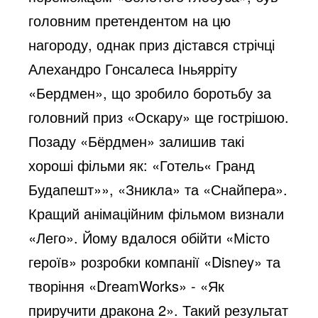
головним претендентом на цю
нагороду, однак приз дістався стрічці
Алехандро Гонсалеса Іньярріту
«Бердмен», що зробило боротьбу за
головний приз «Оскару» ще гострішою.
Позаду «Бёрдмен» залишив такі
хороші фільми як: «Готель« Гранд
Будапешт»», «Зникла» та «Снайпера».
Кращий анімаційним фільмом визнали
«Лего». Йому вдалося обійти «Місто
героїв» розробки компанії «Disney» та
творіння «DreamWorks» - «Як
приручити дракона 2». Такий результат