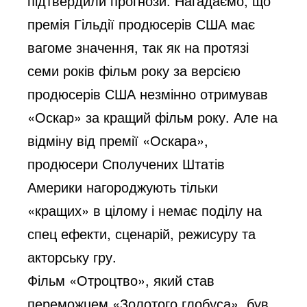
підтвердили прогнози. Нагадаємо, що
премія Гільдії продюсерів США має
вагоме значення, так як на протязі
семи років фільм року за версією
продюсерів США незмінно отримував
«Оскар» за кращий фільм року. Але на
відміну від премії «Оскара»,
продюсери Сполучених Штатів
Америки нагороджують тільки
«кращих» в цілому і немає поділу на
спец ефекти, сценарій, режисуру та
акторську гру.
Фільм «Отроцтво», який став
переможцем «Золотого глобуса», був