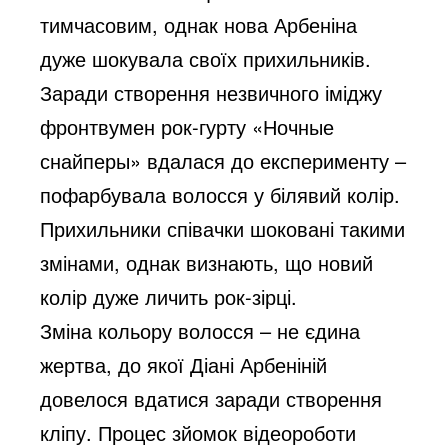
тимчасовим, однак нова Арбеніна
дуже шокувала своїх прихильників.
Заради створення незвичного іміджу
фронтвумен рок-гурту «Ночные
снайперы» вдалася до експерименту –
пофарбувала волосся у білявий колір.
Прихильники співачки шоковані такими
змінами, однак визнають, що новий
колір дуже личить рок-зірці.
Зміна кольору волосся – не єдина
жертва, до якої Діані Арбеніній
довелося вдатися заради створення
кліпу. Процес зйомок відеороботи