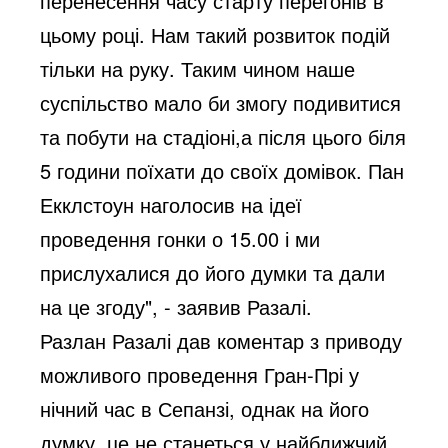
перенесення часу старту перегонів в
цьому році. Нам такий розвиток подій
тільки на руку. Таким чином наше
суспільство мало би змогу подивитися
та побути на стадіоні,а після цього біля
5 години поїхати до своїх домівок. Пан
Екклстоун наголосив на ідеї
проведення гонки о 15.00 і ми
прислухалися до його думки та дали
на це згоду", - заявив Разалі.
Разлан Разалі дав коментар з приводу
можливого проведення Гран-Прі у
нічний час в Сепанзі, однак на його
думку, це не станеться у найближчий