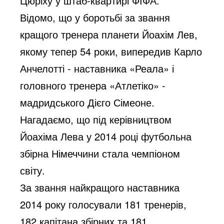
Цюріху у штаб-квартирі ФІФА.
Відомо, що у боротьбі за звання
кращого тренера планети Йоахім Лев,
якому тепер 54 роки, випередив Карло
Анчелотті - наставника «Реала» і
головного тренера «Атлетіко» -
мадридського Дієго Сімеоне.
Нагадаємо, що під керівництвом
Йоахіма Лева у 2014 році футбольна
збірна Німеччини стала чемпіоном
світу.
За звання найкращого наставника
2014 року голосували 181 тренерів,
182 капітана збірних та 181