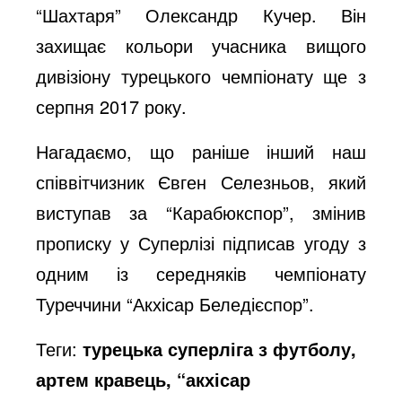
“Шахтаря” Олександр Кучер. Він
захищає кольори учасника вищого
дивізіону турецького чемпіонату ще з
серпня 2017 року.
Нагадаємо, що раніше інший наш
співвітчизник Євген Селезньов, який
виступав за “Карабюкспор”, змінив
прописку у Суперлізі підписав угоду з
одним із середняків чемпіонату
Туреччини “Акхісар Беледієспор”.
Теги:
турецька суперліга з футболу,
артем кравець, “акхісар