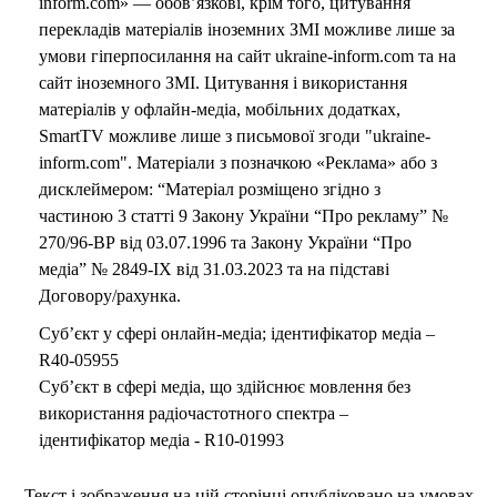
inform.com» — обов’язкові, крім того, цитування
перекладів матеріалів іноземних ЗМІ можливе лише за
умови гіперпосилання на сайт ukraine-inform.com та на
сайт іноземного ЗМІ. Цитування і використання
матеріалів у офлайн-медіа, мобільних додатках,
SmartTV можливе лише з письмової згоди "ukraine-
inform.com". Матеріали з позначкою «Реклама» або з
дисклеймером: “Матеріал розміщено згідно з
частиною 3 статті 9 Закону України “Про рекламу” №
270/96-ВР від 03.07.1996 та Закону України “Про
медіа” № 2849-IX від 31.03.2023 та на підставі
Договору/рахунка.
Суб’єкт у сфері онлайн-медіа; ідентифікатор медіа –
R40-05955
Суб’єкт в сфері медіа, що здійснює мовлення без
використання радіочастотного спектра –
ідентифікатор медіа - R10-01993
Текст і зображення на цій сторінці опубліковано на умовах