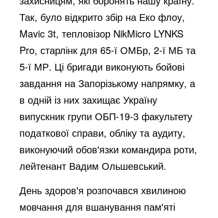
захисницям, які боронять нашу країну.
Так, було відкрито збір на Еко флоу,
Mavic 3t, тепловізор NikMicro LYNKS
Pro, старлінк для 65-ї ОМБр, 2-ї МБ та
5-ї МР. Ці бригади виконують бойові
завдання на Запорізькому напрямку, а
в одній із них захищає Україну
випускник групи ОБП-19-3 факультету
податкової справи, обліку та аудиту,
виконуючий обов'язки командира роти,
лейтенант Вадим Ольшевський.
День здоров'я розпочався хвилиною
мовчання для вшанування пам'яті