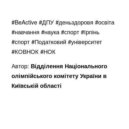
#BeActive #ДПУ #деньздоровя #освіта
#навчання #наука #спорт #Ірпінь
#спорт #Податковий #університет
#КОВНОК #НОК
Автор:
Відділення Національного
олімпійського комітету України в
Київській області