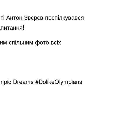
сті Антон Звєрєв поспілкувався
апитання!
им спільним фото всіх
ympic Dreams #DolikeOlympians