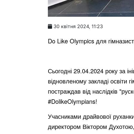
30 квітня 2024, 11:23
Do Lіke Olympics для гімназист
Сьогодні 29.04.2024 року за ін
відновленому закладі освіти г
постраждав від наслідків "рус
#DolikeOlympians!
Учасниками драйвової руханки 
директором Віктором Духотою,а