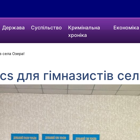
Держава
Суспільство
Кримінальна
Економіка
хроніка
в села Озера!
cs для гімназистів се