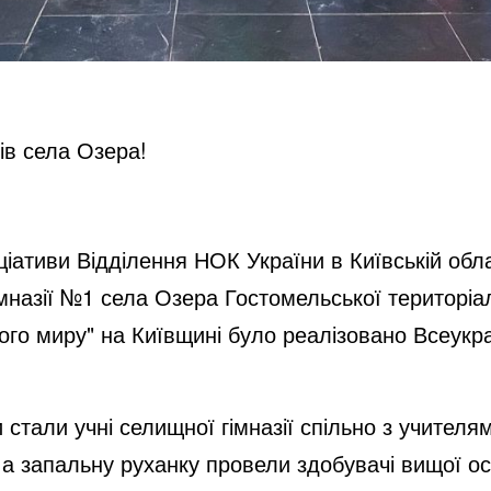
ів села Озера!
іціативи Відділення НОК України в Київській об
імназії №1 села Озера Гостомельської територіа
кого миру" на Київщині було реалізовано Всеукр
стали учні селищної гімназії спільно з учителям
 запальну руханку провели здобувачі вищої осв