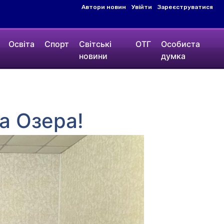
Автори новин
Увійти
Зареєструватися
Освіта
Спорт
Світські
ОТГ
Особиста
новини
думка
ла Озера!