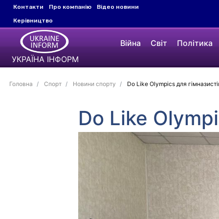
Контакти
Про компанію
Відео новини
Керівництво
Війна
Світ
Політика
УКРАЇНА ІНФОРМ
Головна
Спорт
Новини спорту
Do Lіke Olympics для гімназисті
Do Lіke Olympi