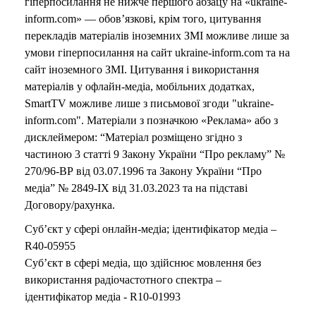
гіперпосилання не нижче першого абзацу на «ukraine-
inform.com» — обов’язкові, крім того, цитування
перекладів матеріалів іноземних ЗМІ можливе лише за
умови гіперпосилання на сайт ukraine-inform.com та на
сайт іноземного ЗМІ. Цитування і використання
матеріалів у офлайн-медіа, мобільних додатках,
SmartTV можливе лише з письмової згоди "ukraine-
inform.com". Матеріали з позначкою «Реклама» або з
дисклеймером: “Матеріал розміщено згідно з
частиною 3 статті 9 Закону України “Про рекламу” №
270/96-ВР від 03.07.1996 та Закону України “Про
медіа” № 2849-IX від 31.03.2023 та на підставі
Договору/рахунка.
Суб’єкт у сфері онлайн-медіа; ідентифікатор медіа –
R40-05955
Суб’єкт в сфері медіа, що здійснює мовлення без
використання радіочастотного спектра –
ідентифікатор медіа - R10-01993