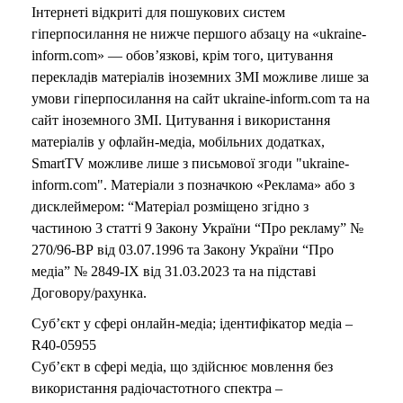
Інтернеті відкриті для пошукових систем
гіперпосилання не нижче першого абзацу на «ukraine-
inform.com» — обов’язкові, крім того, цитування
перекладів матеріалів іноземних ЗМІ можливе лише за
умови гіперпосилання на сайт ukraine-inform.com та на
сайт іноземного ЗМІ. Цитування і використання
матеріалів у офлайн-медіа, мобільних додатках,
SmartTV можливе лише з письмової згоди "ukraine-
inform.com". Матеріали з позначкою «Реклама» або з
дисклеймером: “Матеріал розміщено згідно з
частиною 3 статті 9 Закону України “Про рекламу” №
270/96-ВР від 03.07.1996 та Закону України “Про
медіа” № 2849-IX від 31.03.2023 та на підставі
Договору/рахунка.
Суб’єкт у сфері онлайн-медіа; ідентифікатор медіа –
R40-05955
Суб’єкт в сфері медіа, що здійснює мовлення без
використання радіочастотного спектра –