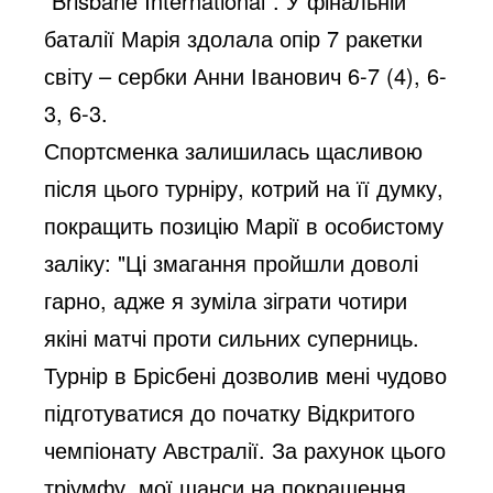
"Brisbane International". У фінальній
баталії Марія здолала опір 7 ракетки
світу – сербки Анни Іванович 6-7 (4), 6-
3, 6-3.
Спортсменка залишилась щасливою
після цього турніру, котрий на її думку,
покращить позицію Марії в особистому
заліку: "Ці змагання пройшли доволі
гарно, адже я зуміла зіграти чотири
якіні матчі проти сильних суперниць.
Турнір в Брісбені дозволив мені чудово
підготуватися до початку Відкритого
чемпіонату Австралії. За рахунок цього
тріумфу, мої шанси на покращення