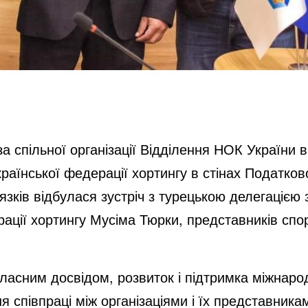
за спільної організації Відділення НОК України 
країнської федерації хортингу в стінах Податков
зків відбулася зустріч з турецькою делегацією 
ції хортингу Мусіма Тюрки, представників спор
ласним досвідом, розвиток і підтримка міжнародн
я співпраці між організаціями і їх представника