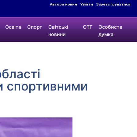
Автори новин
Увійти
Зареєструватися
Освіта
Спорт
Світські
ОТГ
Особиста
новини
думка
області
и спортивними