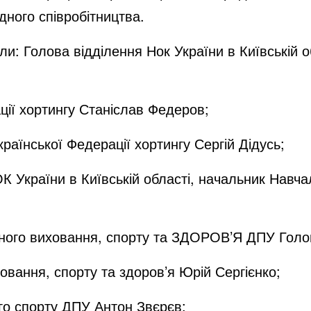
ного співробітництва.
и: Голова відділення Нок України в Київській о
ції хортингу Станіслав Федеров;
раїнської Федерації хортингу Сергій Дідусь;
К України в Київській області, начальник Навч
ичного виховання, спорту та ЗДОРОВ’Я ДПУ Гол
вання, спорту та здоров’я Юрій Сергієнко;
го спорту ДПУ Антон Звєрєв;