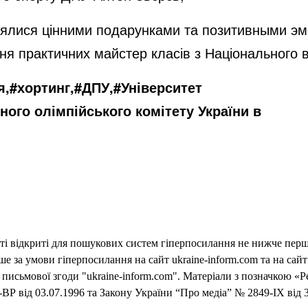
бмінялися цінними подарунками та позитивными 
я практичних майстер класів з Національного в
я,#хортинг,#ДПУ,#Університет
ного олімпійського комітету України в
еті відкриті для пошукових систем гіперпосилання не нижче першо
 за умови гіперпосилання на сайт ukraine-inform.com та на сайт
письмової згоди "ukraine-inform.com". Матеріали з позначкою «Р
ВР від 03.07.1996 та Закону України “Про медіа” № 2849-IX від 3