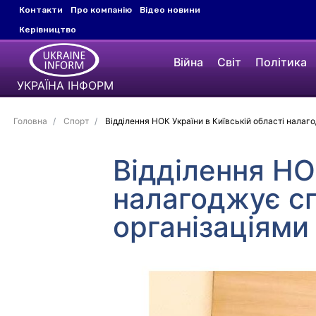
Контакти
Про компанію
Відео новини
Керівництво
Війна
Світ
Політика
УКРАЇНА ІНФОРМ
Головна
Спорт
Відділення НОК України в Київській області нала
Відділення НО
налагоджує с
організаціями