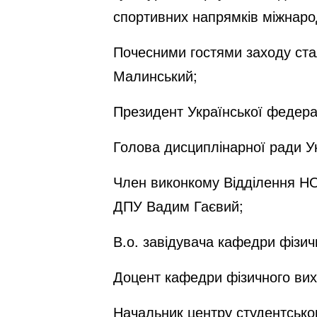
спортивних напрямків міжнарод
Почесними гостями заходу стал
Малинський;
Президент Української федера
Голова дисциплінарної ради Ук
Член виконкому Відділення НО
ДПУ Вадим Гаєвий;
В.о. завідувача кафедри фіз
Доцент кафедри фізичного вихо
Начальник центру студентсько