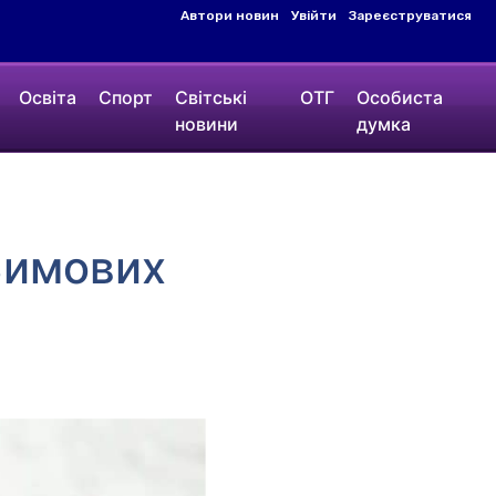
Автори новин
Увійти
Зареєструватися
Освіта
Спорт
Світські
ОТГ
Особиста
новини
думка
Зимових