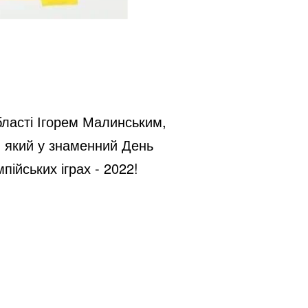
бласті Ігорем Малинським,
, який у знаменний День
йських іграх - 2022!