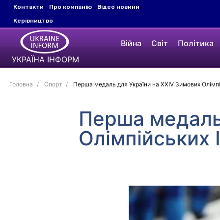
Контакти
Про компанію
Відео новини
Керівництво
Війна
Світ
Політика
УКРАЇНА ІНФОРМ
Головна
Спорт
Перша медаль для України на XXIV Зимових Олімпій
Перша медаль 
Олімпійських І