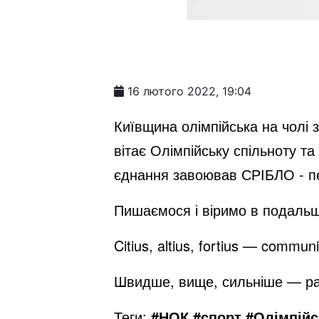
16 лютого 2022, 19:04
Київщина олімпійська на чолі 
вітає Олімпійську спільноту 
єднання завоював СРІБЛО - пе
Пишаємося і віримо в подальш
Citius, altius, fortius — communi
Швидше, вище, сильніше — р
Теги:
#НОК,#спорт,#Олімпійсь