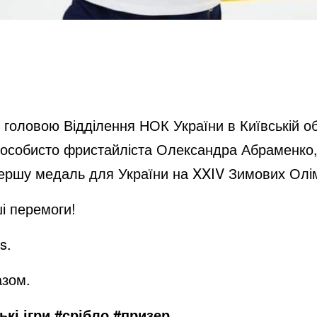
з головою Відділення НОК України в Київській о
та особисто фристайліста Олександра Абраменко
ршу медаль для України на XXIV Зимових Олімпі
і перемоги!
s.
азом.
кі ігри,#срібло,#призер