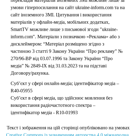
перекладів матеріалів іноземних ЗМІ можливе лише за
умови гіперпосилання на сайт ukraine-inform.com та на
сайт іноземного ЗМІ. Цитування і використання
матеріалів у офлайн-медіа, мобільних додатках,
SmartTV можливе лише з письмової згоди "ukraine-
inform.com". Матеріали з позначкою «Реклама» або з
дисклеймером: “Матеріал розміщено згідно з
частиною 3 статті 9 Закону України “Про рекламу” №
270/96-ВР від 03.07.1996 та Закону України “Про
медіа” № 2849-IX від 31.03.2023 та на підставі
Договору/рахунка.
Суб’єкт у сфері онлайн-медіа; ідентифікатор медіа –
R40-05955
Суб’єкт в сфері медіа, що здійснює мовлення без
використання радіочастотного спектра –
ідентифікатор медіа - R10-01993
Текст і зображення на цій сторінці опубліковано на умовах
Creative Commons із зазначенням авторства 4.0 міжнародна.